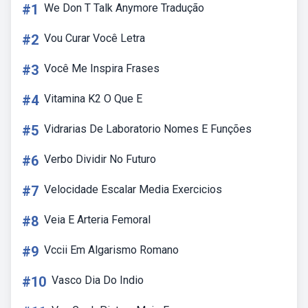
#1
We Don T Talk Anymore Tradução
#2
Vou Curar Você Letra
#3
Você Me Inspira Frases
#4
Vitamina K2 O Que E
#5
Vidrarias De Laboratorio Nomes E Funções
#6
Verbo Dividir No Futuro
#7
Velocidade Escalar Media Exercicios
#8
Veia E Arteria Femoral
#9
Vccii Em Algarismo Romano
#10
Vasco Dia Do Indio