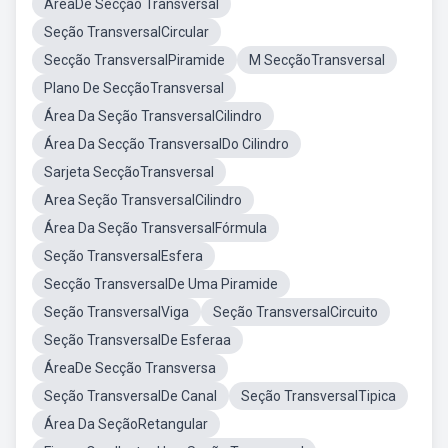
ÁreaDe Secção Transversal
Seção TransversalCircular
Secção TransversalPiramide
M SecçãoTransversal
Plano De SecçãoTransversal
Área Da Seção TransversalCilindro
Área Da Secção TransversalDo Cilindro
Sarjeta SecçãoTransversal
Area Seção TransversalCilindro
Área Da Seção TransversalFórmula
Seção TransversalEsfera
Secção TransversalDe Uma Piramide
Seção TransversalViga
Seção TransversalCircuito
Seção TransversalDe Esferaa
ÁreaDe Secção Transversa
Seção TransversalDe Canal
Seção TransversalTipica
Área Da SeçãoRetangular