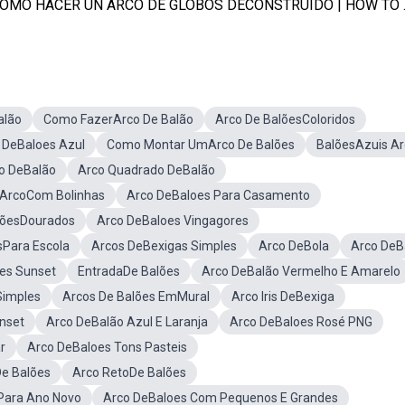
OMO HACER UN ARCO DE GLOBOS DECONSTRUIDO | HOW TO ..
alão
Como FazerArco De Balão
Arco De BalõesColoridos
 DeBaloes Azul
Como Montar UmArco De Balões
BalõesAzuis Ar
co DeBalão
Arco Quadrado DeBalão
ArcoCom Bolinhas
Arco DeBaloes Para Casamento
lõesDourados
Arco DeBaloes Vingagores
sPara Escola
Arcos DeBexigas Simples
Arco DeBola
Arco DeB
es Sunset
EntradaDe Balões
Arco DeBalão Vermelho E Amarelo
Simples
Arcos De Balões EmMural
Arco Iris DeBexiga
nset
Arco DeBalão Azul E Laranja
Arco DeBaloes Rosé PNG
r
Arco DeBaloes Tons Pasteis
De Balões
Arco RetoDe Balões
Para Ano Novo
Arco DeBaloes Com Pequenos E Grandes