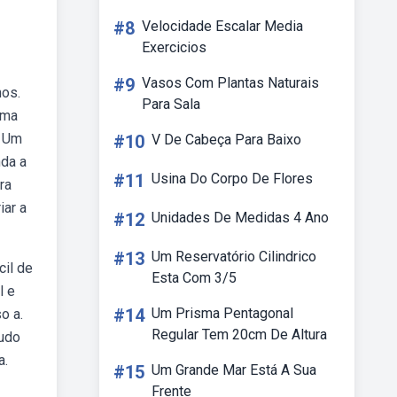
#8
Velocidade Escalar Media
Exercicios
#9
Vasos Com Plantas Naturais
nos.
Para Sala
uma
. Um
#10
V De Cabeça Para Baixo
nda a
#11
Usina Do Corpo De Flores
ra
iar a
#12
Unidades De Medidas 4 Ano
#13
Um Reservatório Cilindrico
cil de
Esta Com 3/5
l e
#14
Um Prisma Pentagonal
o a.
Regular Tem 20cm De Altura
tudo
a.
#15
Um Grande Mar Está A Sua
Frente