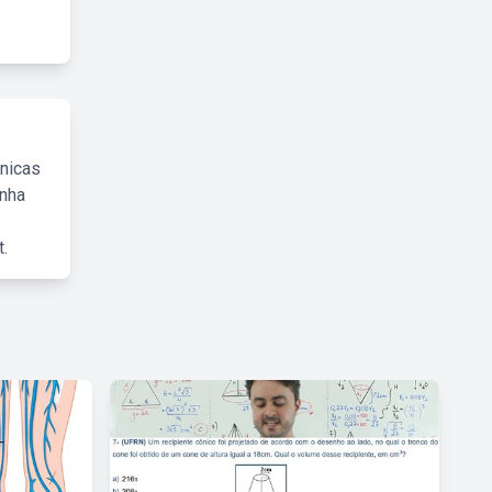
cnicas
inha
.