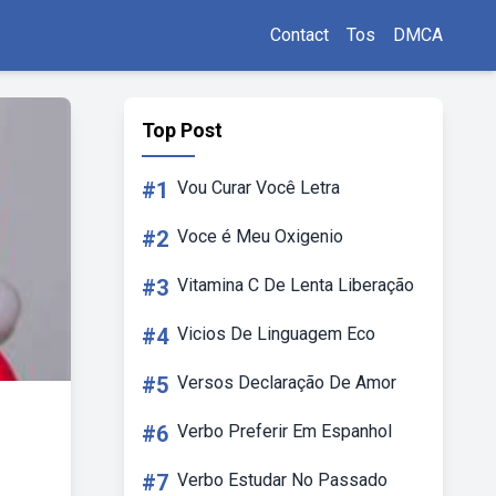
Contact
Tos
DMCA
Top Post
#1
Vou Curar Você Letra
#2
Voce é Meu Oxigenio
#3
Vitamina C De Lenta Liberação
#4
Vicios De Linguagem Eco
#5
Versos Declaração De Amor
#6
Verbo Preferir Em Espanhol
#7
Verbo Estudar No Passado