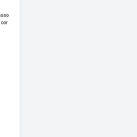
asso
 cor