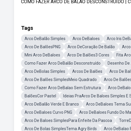
COMO FAZER ARCO DE BALÃO DESCONSTRUÍDO | C
Tags
Arco DeBalão Simples
Arco DeBaloes
Arco Iris DeB
Arco De BalõesPNG
Arco DeCoração De Balão
Arco
Mini Arco DeBaloes
Arco De Balões3 Cores
Fita Ar
Como Fazer Arco DeBalão Desconstruído
Desenho De 
Arco DeBolas Simples
Arcos De Balões
Arco De Ba
Arco De Balões SimplesMeio Quadrado
Arco De Balõe
Como Fazer Arco DeBalao Sem Estrutura
Arco DeBalo
BalõesCor Pastel
Ideias PraArco De Baloes Simples E 
Arco DeBalão Verde E Branco
Arco DeBaloes Tema Su
Arco DeBaloes Curvo PNG
Arco DeBaloes Fundo Do Ma
Arco De Baloes SimplesPara Enfeite Da Pascoa
Torre
Arco De Bolas SimplesTema Agry Birds
Arco DeBalao 