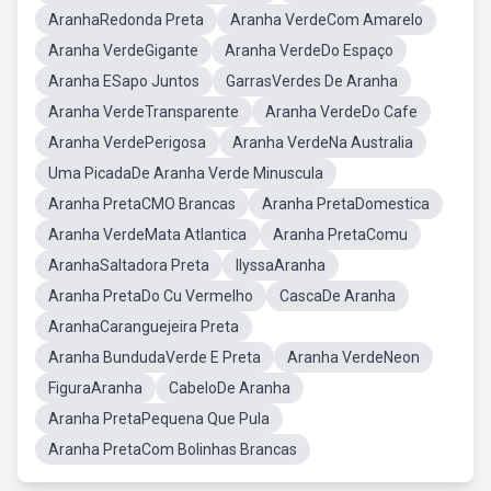
AranhaRedonda Preta
Aranha VerdeCom Amarelo
Aranha VerdeGigante
Aranha VerdeDo Espaço
Aranha ESapo Juntos
GarrasVerdes De Aranha
Aranha VerdeTransparente
Aranha VerdeDo Cafe
Aranha VerdePerigosa
Aranha VerdeNa Australia
Uma PicadaDe Aranha Verde Minuscula
Aranha PretaCMO Brancas
Aranha PretaDomestica
Aranha VerdeMata Atlantica
Aranha PretaComu
AranhaSaltadora Preta
IlyssaAranha
Aranha PretaDo Cu Vermelho
CascaDe Aranha
AranhaCaranguejeira Preta
Aranha BundudaVerde E Preta
Aranha VerdeNeon
FiguraAranha
CabeloDe Aranha
Aranha PretaPequena Que Pula
Aranha PretaCom Bolinhas Brancas