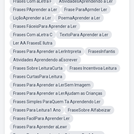
Frases Com aLetra F
AtividadesAprendendo a Ler
Frases PAprender a Ler
Frase ParaAprnder Ler
LiçãoAprender a Ler
PoemaAprender a Ler
Frases FáceisPara Aprender a Ler
Frases Com aLetra C
TextoPara Aprender a Ler
Ler AA FrasesE Ilutra
Frases Para Aprender a LerIntrpreta
FrasesInfantis
Atividades Aprendendo aEscrever
Frases Sobre LeituraCurta
Frases Incentivoa Leitura
Frases CurtasPara Leitura
Frases Para Aprender a LerSem Imagem
Frases Para Aprender a LerAjudam as Crianças
Frases Simples ParaQuem Ta Aprendendo Ler
Frases Para Leitura1 Ano
FraseSobre Alfabeizar
Frases FacilPara Aprender Ler
Frases Para Aprender aLewr