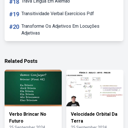
#18
Trava Lingua Em Alemão
#19
Transitividade Verbal Exercícios Pdf
#20
Transforme Os Adjetivos Em Locuções
Adjetivas
Related Posts
Verbo Brincar No
Velocidade Orbital Da
Futuro
Terra
25 September 2024
25 September 2024