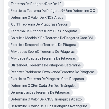
Teorema De PitágorasRaíz De 10
Exercícios Teorema De Pitágoras9º Ano Determine O X
Determine O Valor De XNOS Arcos
X 5 11 Teorema De Pitágorasa Seguir
Teorema De PitágorasCom Duas Incógnitas
Calcule a Medida X De Teorema DePitagoras Com 3M
Exercicio RespondidoTeorema De Pitagora
Atividades SobreO Teorema De Pitágoras
Atividade AdaptadaTeorema De Pitágoras
UtilizandoO Teorema De Pitágoras Determine
Resolver Problmeas EnvolvendoTeorema De Pitágoras
Exercicios Teorema DePitagoras Com Resposta
Determine O XEm Cada Um Dos Triângulos
DemonstraçõesTeorema De Pitágoras
Determina O Valor De XNOS Triangulos Abaixo
Determine O Valor De X DosTriangulos Retangulos