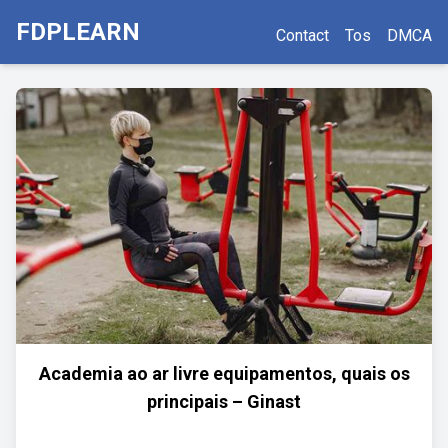
FDPLEARN
Contact
Tos
DMCA
Academia ao ar livre equipamentos, quais os
principais – Ginast