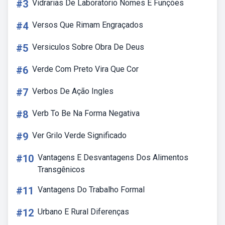
#3
Vidrarias De Laboratorio Nomes E Funções
#4
Versos Que Rimam Engraçados
#5
Versiculos Sobre Obra De Deus
#6
Verde Com Preto Vira Que Cor
#7
Verbos De Ação Ingles
#8
Verb To Be Na Forma Negativa
#9
Ver Grilo Verde Significado
#10
Vantagens E Desvantagens Dos Alimentos
Transgênicos
#11
Vantagens Do Trabalho Formal
#12
Urbano E Rural Diferenças