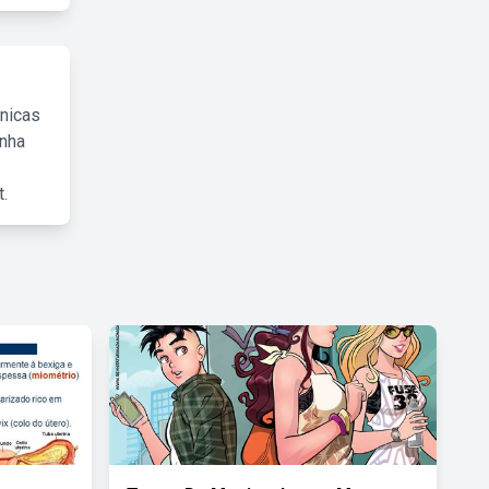
cnicas
inha
.