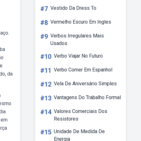
#7
Vestido Da Dress To
#8
Vermelho Escuro Em Ingles
raço.
#9
Verbos Irregulares Mais
Usados
iba
#10
Verbo Viajar No Futuro
ão
re
#11
Verbo Comer Em Espanhol
do, da
#12
Vela De Aniversário Simples
a
#13
Vantagens Do Trabalho Formal
mesmo
#14
Valores Comerciais Dos
dia
Resistores
s em
orça
#15
Unidade De Medida De
Energia