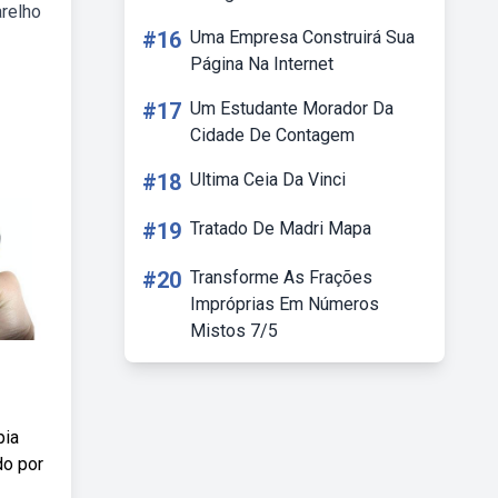
arelho
#16
Uma Empresa Construirá Sua
Página Na Internet
#17
Um Estudante Morador Da
Cidade De Contagem
#18
Ultima Ceia Da Vinci
#19
Tratado De Madri Mapa
#20
Transforme As Frações
Impróprias Em Números
Mistos 7/5
pia
do por