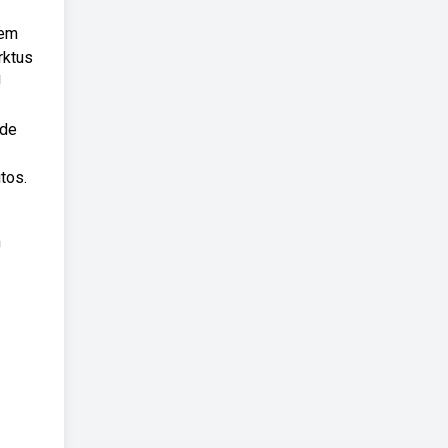
sem
rktus
!
 de
tos.
m