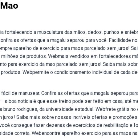
e Mao
apia fortalecendo a musculatura das mãos, dedos, punhos e anteb
nfira as ofertas que a magalu separou para você. Facilidade no
compre aparelho de exercicio para maos parcelado sem juros! Sa
m milhões de produtos. Webmais vendidos em fortalecedores m
to para exercicio da mao parcelado sem juros! Saiba mais sob
 produtos. Webpermite o condicionamento individual de cada de
 fácil de manusear. Confira as ofertas que a magalu separou par
— a boa notícia é que esse treino pode ser feito em casa, até 
a bruno rodrigues, da universidade estadual. Webfrete grátis no 
m juros! Saiba mais sobre nossas incríveis ofertas e promoçõe
 você consegue fazer dezenas de exercícios de reabilitação e f
sidade correta. Webencontre aparelho exercicio para as maos na