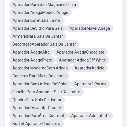
Aparador Para SalaMagazine Luiza
Aparador AdegaModelo Antigo
Aparador BufetSala Jantar
Aparador DeVidro Para Sala
AparadorMóvel Adega
ArmárioPara Sala De Jantar
DecoraçãoAparador Sala De Jantar
Aparador AdegaAlto
Aparador AdegaChocolate
Aparador AdegaPreto
Aparador AdegaOff White
Aparador ModernoCom Adega
AparadorAdriele
Cadeiras ParaMesa De Jantar
Aparador Com Adega DeVinho
Aparador2 Portas
EspelhoPara Aparador Sala De Jantar
QuadroPara Sala De Jantar
Aparador De JantarGrande
Aparador ParaÁrea Gourmet
Aparador AdegaCafé
Buffet AparadorCristaleira