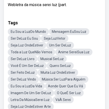
Webletra da música serei luz (part.
Tags
Eu Sou a LuzDo Mundo
Mensagem EuSou Luz
Ser DeLuz Eu Sou
Seja LuzVetor
Seja Luz OndeEstiver
Um Ser DeLuz
Toda a Luz QueNão Vemos
Anime SereiSua Luz
Ser DeLuz Livro
Musical SerLuz
Você É Um Ser DeLuz
Quero SerLuz
Ser Feito DeLuz
Muita Luz OndeEstiver
Ser DeLuz Vindo
Música Ser LuzPara Alguém
Eu Sou a LuzDa Vida
Aonde Quer Que Eu Vá
Imagem De Um Ser DeLuz
O QueÉ Ser Luz
Letra Da MúsicaSerei Luz
VáÀ Serei
Seja Luz OndeEstiver Arte