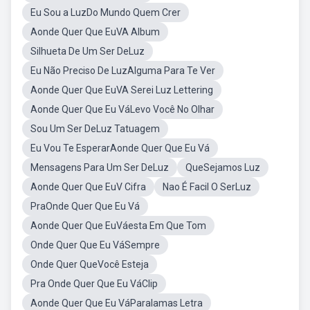
Eu Sou a LuzDo Mundo Quem Crer
Aonde Quer Que EuVA Album
Silhueta De Um Ser DeLuz
Eu Não Preciso De LuzAlguma Para Te Ver
Aonde Quer Que EuVA Serei Luz Lettering
Aonde Quer Que Eu VáLevo Você No Olhar
Sou Um Ser DeLuz Tatuagem
Eu Vou Te EsperarAonde Quer Que Eu Vá
Mensagens Para Um Ser DeLuz
QueSejamos Luz
Aonde Quer Que EuV Cifra
Nao É Facil O SerLuz
PraOnde Quer Que Eu Vá
Aonde Quer Que EuVáesta Em Que Tom
Onde Quer Que Eu VáSempre
Onde Quer QueVocê Esteja
Pra Onde Quer Que Eu VáClip
Aonde Quer Que Eu VáParalamas Letra