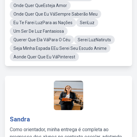
Onde Quer QueEsteja Amor
Onde Quer Que Eu VáSempre Saberão Meu
Eu Te Farei LuzPara as Nações
SeriLuz
Um Ser De Luz Fantasiosa
Querer Que Ela VáPara O Céu
Serei LuzNatiruts
Seja Minha Espada EEu Serei Seu Escudo Anime
Aonde Quer Que Eu VáPinterest
Sandra
Como orientador, minha entrega é completa ao
progresso dos alunos no contexto escolar, adotando