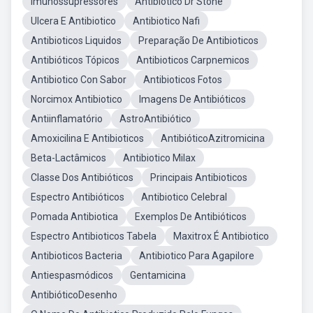
Imunossupressores
Antibiotico Dr Stone
Ulcera E Antibiotico
Antibiotico Nafi
Antibioticos Liquidos
Preparação De Antibioticos
Antibióticos Tópicos
Antibioticos Carpnemicos
Antibiotico Con Sabor
Antibioticos Fotos
Norcimox Antibiotico
Imagens De Antibióticos
Antiinflamatório
AstroAntibiótico
Amoxicilina E Antibioticos
AntibióticoAzitromicina
Beta-Lactâmicos
Antibiotico Milax
Classe Dos Antibióticos
Principais Antibioticos
Espectro Antibióticos
Antibiotico Celebral
Pomada Antibiotica
Exemplos De Antibióticos
Espectro Antibioticos Tabela
Maxitrox É Antibiotico
Antibioticos Bacteria
Antibiotico Para Agapilore
Antiespasmódicos
Gentamicina
AntibióticoDesenho