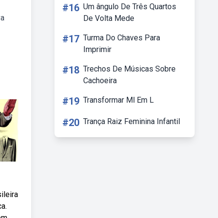
#16
Um ângulo De Três Quartos
va
De Volta Mede
#17
Turma Do Chaves Para
Imprimir
#18
Trechos De Músicas Sobre
Cachoeira
#19
Transformar Ml Em L
#20
Trança Raiz Feminina Infantil
ileira
ca.
tem