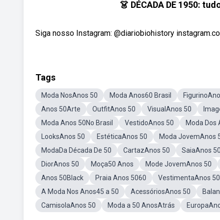
👗 DÉCADA DE 1950: tu
Siga nosso Instagram: @diariobiohistory instagram.com
Tags
Moda NosAnos 50
Moda Anos60 Brasil
FigurinoAno
Anos 50Arte
OutfitAnos 50
VisualAnos 50
Imag
Moda Anos 50No Brasil
VestidoAnos 50
Moda Dos 
LooksAnos 50
EstéticaAnos 50
Moda JovemAnos 
ModaDa Década De 50
CartazAnos 50
SaiaAnos 5
DiorAnos 50
Moça50 Anos
Mode JovemAnos 50
Anos 50Black
Praia Anos 5060
VestimentaAnos 50
A Moda Nos Anos45 a 50
AcessóriosAnos 50
Balan
CamisolaAnos 50
Moda a 50 AnosAtrás
EuropaAno