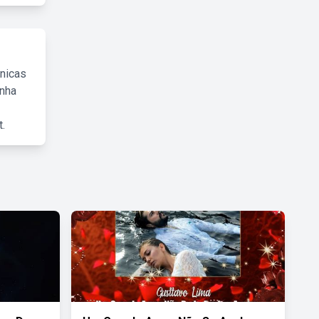
cnicas
inha
.