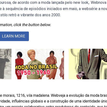
mourosa, de acordo com a moda lançada pelo new look,. Webnova
de à sequência de episódios iniciados em maio, a websérie a no
estilo retrô e vibrante dos anos 2000.
mation, click the button below.
LEARN MORE
e morais, 1216, vila madalena. Webveja a evolução da moda bras
vidade, influências globais e a construção de uma identidade úni
a, um projeto colaborativo entre produtores de conteúdo, que 