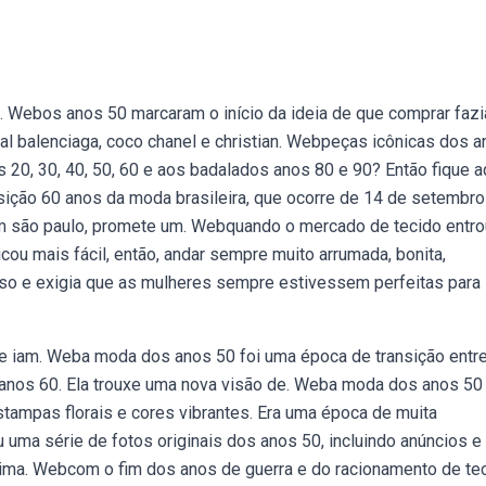
te. Webos anos 50 marcaram o início da ideia de que comprar fazi
l balenciaga, coco chanel e christian. Webpeças icônicas dos 
 20, 30, 40, 50, 60 e aos badalados anos 80 e 90? Então fique a
sição 60 anos da moda brasileira, que ocorre de 14 de setembro
em são paulo, promete um. Webquando o mercado de tecido entr
ou mais fácil, então, andar sempre muito arrumada, bonita,
so e exigia que as mulheres sempre estivessem perfeitas para
e iam. Weba moda dos anos 50 foi uma época de transição entr
s anos 60. Ela trouxe uma nova visão de. Weba moda dos anos 50
stampas florais e cores vibrantes. Era uma época de muita
 uma série de fotos originais dos anos 50, incluindo anúncios e
lima. Webcom o fim dos anos de guerra e do racionamento de te