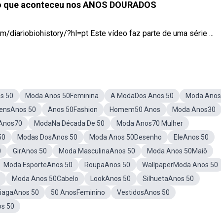
do que aconteceu nos ANOS DOURADOS
/diariobiohistory/?hl=pt Este vídeo faz parte de uma série ...
s 50
Moda Anos 50Feminina
A ModaDos Anos 50
Moda Anos
ensAnos 50
Anos 50Fashion
Homem50 Anos
Moda Anos30
Anos70
ModaNa Década De 50
Moda Anos70 Mulher
50
Modas DosAnos 50
Moda Anos 50Desenho
EleAnos 50
0
GirAnos 50
Moda MasculinaAnos 50
Moda Anos 50Maiô
Moda EsporteAnos 50
RoupaAnos 50
WallpaperModa Anos 50
Moda Anos 50Cabelo
LookAnos 50
SilhuetaAnos 50
iagaAnos 50
50 AnosFeminino
VestidosAnos 50
s 50