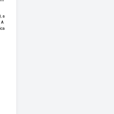
, a
 A
ica