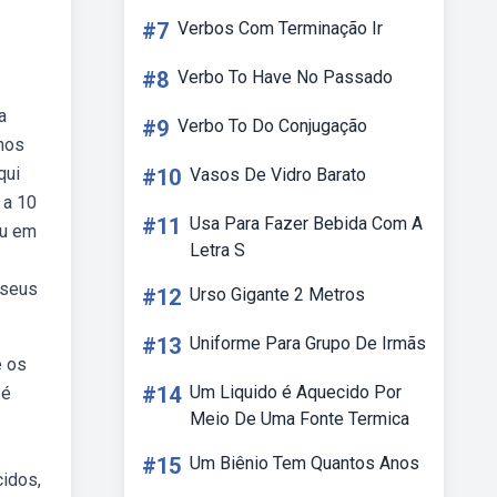
#7
Verbos Com Terminação Ir
#8
Verbo To Have No Passado
a
#9
Verbo To Do Conjugação
anos
qui
#10
Vasos De Vidro Barato
 a 10
#11
Usa Para Fazer Bebida Com A
ou em
Letra S
 seus
#12
Urso Gigante 2 Metros
#13
Uniforme Para Grupo De Irmãs
e os
#14
Um Liquido é Aquecido Por
 é
Meio De Uma Fonte Termica
#15
Um Biênio Tem Quantos Anos
cidos,