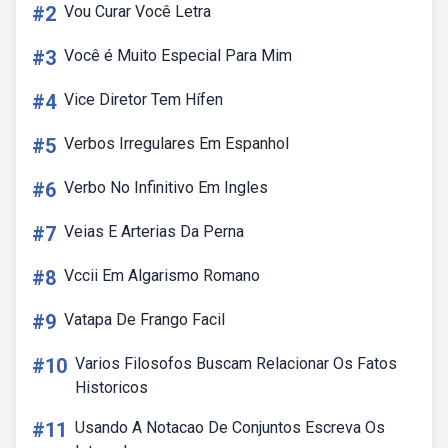
#2
Vou Curar Você Letra
#3
Você é Muito Especial Para Mim
#4
Vice Diretor Tem Hífen
#5
Verbos Irregulares Em Espanhol
#6
Verbo No Infinitivo Em Ingles
#7
Veias E Arterias Da Perna
#8
Vccii Em Algarismo Romano
#9
Vatapa De Frango Facil
#10
Varios Filosofos Buscam Relacionar Os Fatos
Historicos
#11
Usando A Notacao De Conjuntos Escreva Os