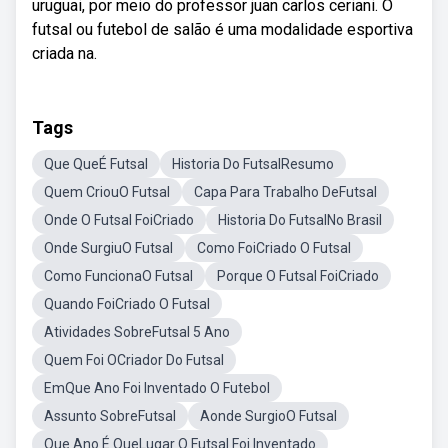
uruguai, por meio do professor juan carlos ceriani. O
futsal ou futebol de salão é uma modalidade esportiva
criada na.
Tags
Que QueÉ Futsal
Historia Do FutsalResumo
Quem CriouO Futsal
Capa Para Trabalho DeFutsal
Onde O Futsal FoiCriado
Historia Do FutsalNo Brasil
Onde SurgiuO Futsal
Como FoiCriado O Futsal
Como FuncionaO Futsal
Porque O Futsal FoiCriado
Quando FoiCriado O Futsal
Atividades SobreFutsal 5 Ano
Quem Foi OCriador Do Futsal
EmQue Ano Foi Inventado O Futebol
Assunto SobreFutsal
Aonde SurgioO Futsal
Que Ano É QueLugar O Futsal Foi Inventado