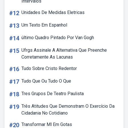
Intervalos
#12
Unidades De Medidas Eletricas
#13
Um Texto Em Espanhol
#14
último Quadro Pintado Por Van Gogh
#15
Ufrgs Assinale A Alternativa Que Preenche
Corretamente As Lacunas
#16
Tudo Sobre Cristo Redentor
#17
Tudo Que Ou Tudo O Que
#18
Tres Grupos De Teatro Paulista
#19
Três Atitudes Que Demonstram O Exercício Da
Cidadania No Cotidiano
#20
Transformar Ml Em Gotas