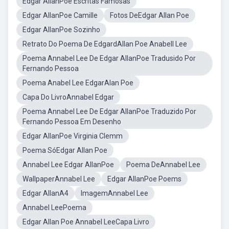
Edgar AllanPoe Escritas Famosas
Edgar AllanPoe Camille
Fotos DeEdgar Allan Poe
Edgar AllanPoe Sozinho
Retrato Do Poema De EdgardAllan Poe Anabell Lee
Poema Annabel Lee De Edgar AllanPoe Tradusido Por
Fernando Pessoa
Poema Anabel Lee EdgarAlan Poe
Capa Do LivroAnnabel Edgar
Poema Annabel Lee De Edgar AllanPoe Traduzido Por
Fernando Pessoa Em Desenho
Edgar AllanPoe Virginia Clemm
Poema SóEdgar Allan Poe
Annabel Lee Edgar AllanPoe
Poema DeAnnabel Lee
WallpaperAnnabel Lee
Edgar AllanPoe Poems
Edgar AllanA4
ImagemAnnabel Lee
Annabel LeePoema
Edgar Allan Poe Annabel LeeCapa Livro