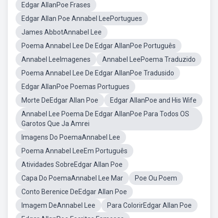
Edgar AllanPoe Frases
Edgar Allan Poe Annabel LeePortugues
James AbbotAnnabel Lee
Poema Annabel Lee De Edgar AllanPoe Português
Annabel LeeImagenes
Annabel LeePoema Traduzido
Poema Annabel Lee De Edgar AllanPoe Tradusido
Edgar AllanPoe Poemas Portugues
Morte DeEdgar Allan Poe
Edgar AllanPoe and His Wife
Annabel Lee Poema De Edgar AllanPoe Para Todos OS
Garotos Que Ja Amrei
Imagens Do PoemaAnnabel Lee
Poema Annabel LeeEm Português
Atividades SobreEdgar Allan Poe
Capa Do PoemaAnnabel Lee Mar
Poe Ou Poem
Conto Berenice DeEdgar Allan Poe
Imagem DeAnnabel Lee
Para ColorirEdgar Allan Poe