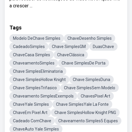
a crescer ...
Tags
Modelo DeChave Simples
ChaveDesenho Simples
CadeadoSimples
Chave SimplesGM
DuasChave
ChaveCasa Simples
ChaveClássica
ChaveamentoSimples
Chave SimplesDe Porta
Chave SimplesEliminatoria
Chave SimplesHollow Knight
Chave SimplesDuna
Chave SimplesTrifasico
Chave SimplesSem Modelo
Chaveamento SimplesExempols
ChavesPixel Art
ChaveYale Simples
Chave SimplesYale La Fonte
ChaveEm Pixel Art
Chave SimplesHollow Knight PNG
Cadeado ComChave
Chaveamento Simples5 Equpes
ChaveAuto Yale Simples