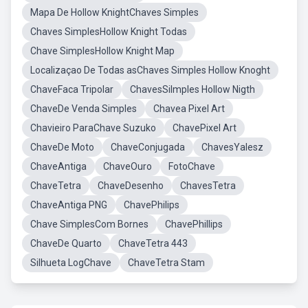
Mapa De Hollow KnightChaves Simples
Chaves SimplesHollow Knight Todas
Chave SimplesHollow Knight Map
Localizaçao De Todas asChaves Simples Hollow Knoght
ChaveFaca Tripolar
ChavesSilmples Hollow Nigth
ChaveDe Venda Simples
Chavea Pixel Art
Chavieiro ParaChave Suzuko
ChavePixel Art
ChaveDe Moto
ChaveConjugada
ChavesYalesz
ChaveAntiga
ChaveOuro
FotoChave
ChaveTetra
ChaveDesenho
ChavesTetra
ChaveAntiga PNG
ChavePhilips
Chave SimplesCom Bornes
ChavePhillips
ChaveDe Quarto
ChaveTetra 443
Silhueta LogChave
ChaveTetra Stam