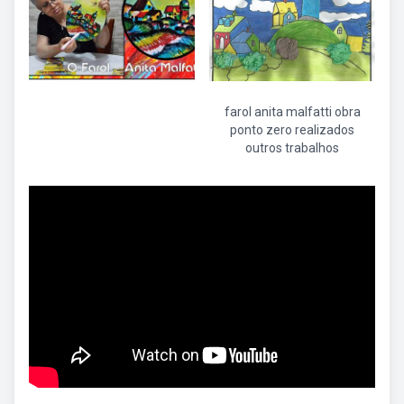
farol anita malfatti obra
ponto zero realizados
outros trabalhos