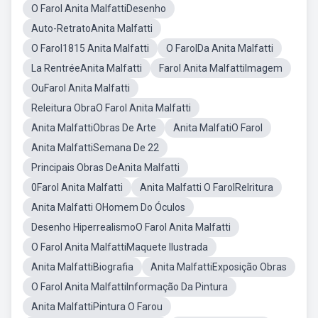
O Farol Anita MalfattiDesenho
Auto-RetratoAnita Malfatti
O Farol1815 Anita Malfatti
O FarolDa Anita Malfatti
La RentréeAnita Malfatti
Farol Anita MalfattiImagem
OuFarol Anita Malfatti
Releitura ObraO Farol Anita Malfatti
Anita MalfattiObras De Arte
Anita MalfatiO Farol
Anita MalfattiSemana De 22
Principais Obras DeAnita Malfatti
0Farol Anita Malfatti
Anita Malfatti O FarolRelritura
Anita Malfatti OHomem Do Óculos
Desenho HiperrealismoO Farol Anita Malfatti
O Farol Anita MalfattiMaquete Ilustrada
Anita MalfattiBiografia
Anita MalfattiExposição Obras
O Farol Anita MalfattiInformação Da Pintura
Anita MalfattiPintura O Farou