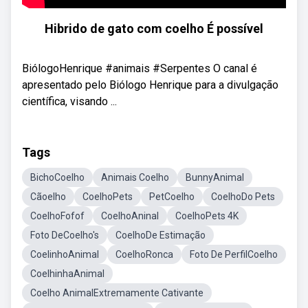
Hibrido de gato com coelho É possível
BiólogoHenrique #animais #Serpentes O canal é
apresentado pelo Biólogo Henrique para a divulgação
científica, visando ...
Tags
BichoCoelho
Animais Coelho
BunnyAnimal
Cãoelho
CoelhoPets
PetCoelho
CoelhoDo Pets
CoelhoFofof
CoelhoAninal
CoelhoPets 4K
Foto DeCoelho's
CoelhoDe Estimação
CoelinhoAnimal
CoelhoRonca
Foto De PerfilCoelho
CoelhinhaAnimal
Coelho AnimalExtremamente Cativante