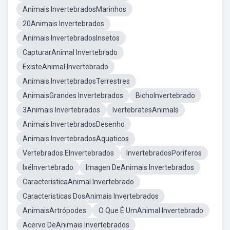
Animais InvertebradosMarinhos
20Animais Invertebrados
Animais InvertebradosInsetos
CapturarAnimal Invertebrado
ExisteAnimal Invertebrado
Animais InvertebradosTerrestres
AnimaisGrandes Invertebrados
BichoInvertebrado
3Animais Invertebrados
IvertebratesAnimals
Animais InvertebradosDesenho
Animais InvertebradosAquaticos
Vertebrados EInvertebrados
InvertebradosPoriferos
IxéInvertebrado
Imagen DeAnimais Invertebrados
CaracteristicaAnimal Invertebrado
Caracteristicas DosAnimais Invertebrados
AnimaisArtrópodes
O Que É UmAnimal Invertebrado
Acervo DeAnimais Invertebrados