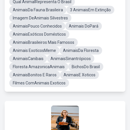
Qual AnimalRepresenta O Brasil
AnimaisDa Fauna Brasileira
3 AnimaisEm Extinção
Imagem DeAnimais Silvestres
AnimaisPouco Conhecidos
Animais DoPará
AnimaisExóticos Domésticos
AnimaisBrasileiros Mais Famosos
Animais ExoticosMeme
AnimaisDa Floresta
AnimaisCanibais
AnimaisSinantrópicos
Floresta AmazonicaAnimais
BichosDo Brasil
AnimaisBonitos E Raros
AnimaisE Xoticos
Filmes ComAnimais Exoticos