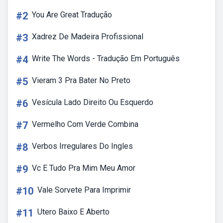
#2
You Are Great Tradução
#3
Xadrez De Madeira Profissional
#4
Write The Words - Tradução Em Português
#5
Vieram 3 Pra Bater No Preto
#6
Vesícula Lado Direito Ou Esquerdo
#7
Vermelho Com Verde Combina
#8
Verbos Irregulares Do Ingles
#9
Vc E Tudo Pra Mim Meu Amor
#10
Vale Sorvete Para Imprimir
#11
Utero Baixo E Aberto