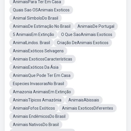
AnimaisPara Ter Em Casa
Quais Sao OSAnimais Exoticos
Animal SimboloDo Brasil
AnimaisDe Estimação No Brasil
AnimaisDe Portugal
5 AnimaisEm Extinção
O Que SaoAnimais Exoticos
AnimalLindos. Brasil
Criação DeAnimais Exoticos
AnimaisExóticos Selvagens
Animais ExoticosCaracterísticas
AnimaisExóticos Da Ásia
AnimaisQue Pode Ter Em Casa
Especies InvasorasNo Brasil
Amazonia AnimaisEm Extinção
AnimaisTípicos Amazônia
AnimaisAbissais
AnimaisFofos Exóticos
Animais ExoticosDiferentes
Animais EndêmicosDo Brasil
Animais NativosDo Brasil