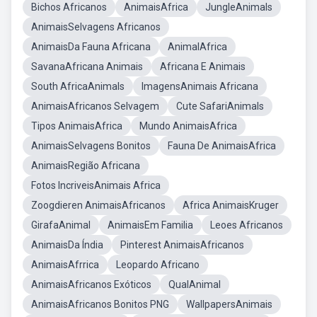
Bichos Africanos
AnimaisAfrica
JungleAnimals
AnimaisSelvagens Africanos
AnimaisDa Fauna Africana
AnimalAfrica
SavanaAfricana Animais
Africana E Animais
South AfricaAnimals
ImagensAnimais Africana
AnimaisAfricanos Selvagem
Cute SafariAnimals
Tipos AnimaisAfrica
Mundo AnimaisAfrica
AnimaisSelvagens Bonitos
Fauna De AnimaisAfrica
AnimaisRegião Africana
Fotos IncriveisAnimais Africa
Zoogdieren AnimaisAfricanos
Africa AnimaisKruger
GirafaAnimal
AnimaisEm Familia
Leoes Africanos
AnimaisDa Índia
Pinterest AnimaisAfricanos
AnimaisAfrrica
Leopardo Africano
AnimaisAfricanos Exóticos
QualAnimal
AnimaisAfricanos Bonitos PNG
WallpapersAnimais