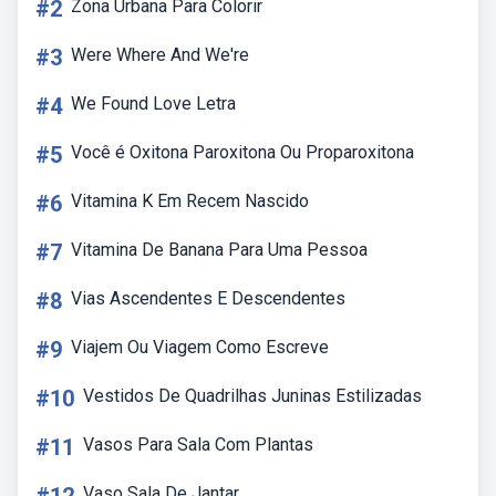
#2
Zona Urbana Para Colorir
#3
Were Where And We're
#4
We Found Love Letra
#5
Você é Oxitona Paroxitona Ou Proparoxitona
#6
Vitamina K Em Recem Nascido
#7
Vitamina De Banana Para Uma Pessoa
#8
Vias Ascendentes E Descendentes
#9
Viajem Ou Viagem Como Escreve
#10
Vestidos De Quadrilhas Juninas Estilizadas
#11
Vasos Para Sala Com Plantas
Vaso Sala De Jantar