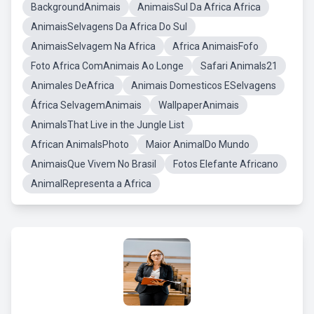
BackgroundAnimais
AnimaisSul Da Africa Africa
AnimaisSelvagens Da Africa Do Sul
AnimaisSelvagem Na Africa
Africa AnimaisFofo
Foto Africa ComAnimais Ao Longe
Safari Animals21
Animales DeAfrica
Animais Domesticos ESelvagens
África SelvagemAnimais
WallpaperAnimais
AnimalsThat Live in the Jungle List
African AnimalsPhoto
Maior AnimalDo Mundo
AnimaisQue Vivem No Brasil
Fotos Elefante Africano
AnimalRepresenta a Africa