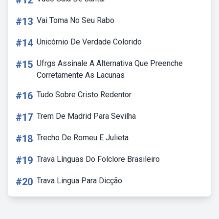
#12
#13
Vai Toma No Seu Rabo
#14
Unicórnio De Verdade Colorido
#15
Ufrgs Assinale A Alternativa Que Preenche
Corretamente As Lacunas
#16
Tudo Sobre Cristo Redentor
#17
Trem De Madrid Para Sevilha
#18
Trecho De Romeu E Julieta
#19
Trava Línguas Do Folclore Brasileiro
#20
Trava Lingua Para Dicção