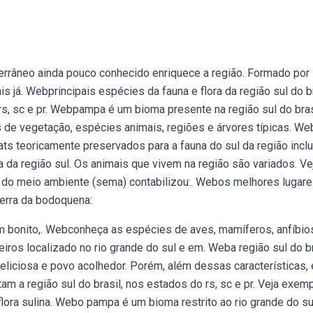
errâneo ainda pouco conhecido enriquece a região. Formado por
já. Webprincipais espécies da fauna e flora da região sul do br
 rs, sc e pr. Webpampa é um bioma presente na região sul do bras
pos de vegetação, espécies animais, regiões e árvores típicas. W
ats teoricamente preservados para a fauna do sul da região incl
a da região sul. Os animais que vivem na região são variados. Ve
 do meio ambiente (sema) contabilizou:. Webos melhores lugar
serra da bodoquena:
m bonito,. Webconheça as espécies de aves, mamíferos, anfíbio
iros localizado no rio grande do sul e em. Weba região sul do br
liciosa e povo acolhedor. Porém, além dessas características, 
m a região sul do brasil, nos estados do rs, sc e pr. Veja exem
flora sulina. Webo pampa é um bioma restrito ao rio grande do su