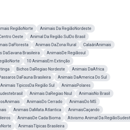
imais RegiãoNorte
Animais Da RegiãoNordeste
Centro Oeste
Animal Da Região SulDo Brasil
mais DaFloresta
Animais DaZona Rural
CalaáriAnimais
s DaSavana Brasileira
AnimaisDe Regiãosul
RegiãoNorte
10 AnimaisEm Extinção
tinga
Bichos DaRegiao Nordeste
Animais DaAfrica
Passaros DaFauna Brasileira
Animais DaAmerica Do Sul
Animais TipicosDa Região Sul
AnimaisPolares
udestebrasil
Animais DaRegiao Nsul
AnimaisNo Brasil
irosAnimais
AnimaisDo Cerrado
AnimaisDo MS
mais
Animais DaMata Atlantica
AnimaisCaçando
leiros
AnimaisDe Cada Bioma
Ativismo Animal Da RegiãoSudes
oNorte
AnimaisTípicas Brasileira