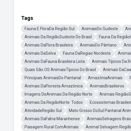
Tags
Fauna E FloraDa Região Sul
AnimaisDo Sudeste
An
Animais Da RegiãoSudeste Do Brasil
Fauna Da Região
Animais DaFlora Brasileira
AnimaisDo Pântano
Ani
Animais DaSelva
Fauna DaRegiao Nordeste
Animai
Animais DaFauna Brasileira Lista
Animais Típicos Da 
Quais São OS AnimaisTípicos Do Brasil
Animais DaCaa
Principais AnimaisDo Pantanal
AmazôniaAnimais
Animais DaFloresta Amazônica
AnimaisBrasileiros
Imagens DeAnimais Da Região Norte
Animais RegiãoS
Animais Da RegiãoNorte. Todos
Ecossistemas Brasile
AtividadeRegião Sul
Mato Grosso DoSul Pantanal Ani
Animais DaFalna Maranhense
AnimaisSelvagens Brasi
Paisagem Rural ComAnimais
Animal Selvagem Regiã