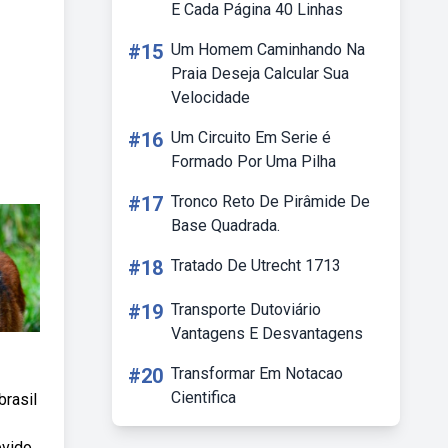
E Cada Página 40 Linhas
#15
Um Homem Caminhando Na
Praia Deseja Calcular Sua
Velocidade
#16
Um Circuito Em Serie é
Formado Por Uma Pilha
#17
Tronco Reto De Pirâmide De
Base Quadrada.
#18
Tratado De Utrecht 1713
#19
Transporte Dutoviário
Vantagens E Desvantagens
#20
Transformar Em Notacao
Cientifica
brasil
evido