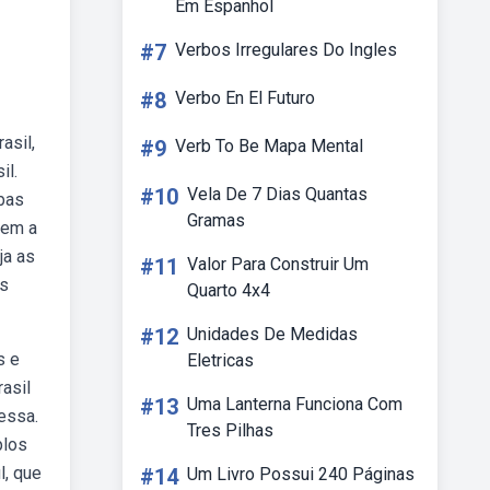
Em Espanhol
#7
Verbos Irregulares Do Ingles
#8
Verbo En El Futuro
asil,
#9
Verb To Be Mapa Mental
il.
#10
Vela De 7 Dias Quantas
ebas
Gramas
uem a
ja as
#11
Valor Para Construir Um
es
Quarto 4x4
#12
Unidades De Medidas
s e
Eletricas
asil
#13
Uma Lanterna Funciona Com
essa.
Tres Pilhas
plos
l, que
#14
Um Livro Possui 240 Páginas