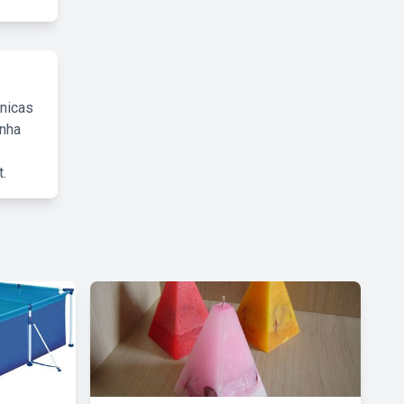
cnicas
inha
.