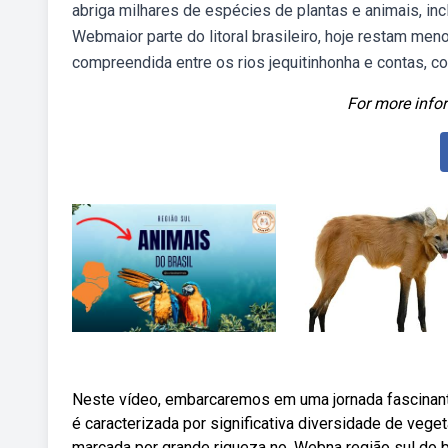
abriga milhares de espécies de plantas e animais, inc
Webmaior parte do litoral brasileiro, hoje restam men
compreendida entre os rios jequitinhonha e contas, co
For more infor
Neste vídeo, embarcaremos em uma jornada fascinante 
é caracterizada por significativa diversidade de veg
marcada por grande riqueza no. Webna região sul do b