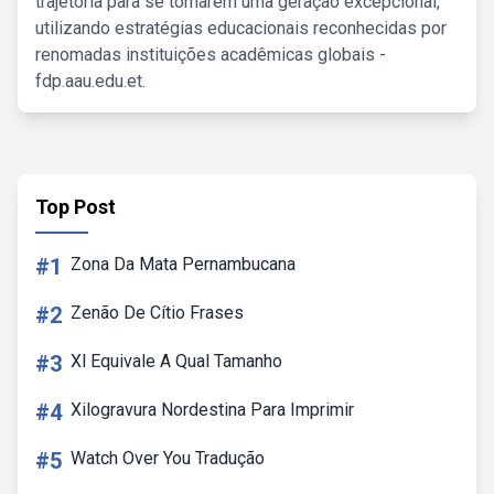
trajetória para se tornarem uma geração excepcional,
utilizando estratégias educacionais reconhecidas por
renomadas instituições acadêmicas globais -
fdp.aau.edu.et.
Top Post
#1
Zona Da Mata Pernambucana
#2
Zenão De Cítio Frases
#3
Xl Equivale A Qual Tamanho
#4
Xilogravura Nordestina Para Imprimir
#5
Watch Over You Tradução