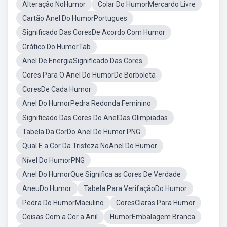
Alteração NoHumor
Colar Do HumorMercardo Livre
Cartão Anel Do HumorPortugues
Significado Das CoresDe Acordo Com Humor
Gráfico Do HumorTab
Anel De EnergiaSignificado Das Cores
Cores Para O Anel Do HumorDe Borboleta
CoresDe Cada Humor
Anel Do HumorPedra Redonda Feminino
Significado Das Cores Do AnelDas Olimpiadas
Tabela Da CorDo Anel De Humor PNG
Qual E a Cor Da Tristeza NoAnel Do Humor
Nível Do HumorPNG
Anel Do HumorQue Significa as Cores De Verdade
AneuDo Humor
Tabela Para VerifaçãoDo Humor
Pedra Do HumorMaculino
CoresClaras Para Humor
Coisas Com a Cor a Anil
HumorEmbalagem Branca