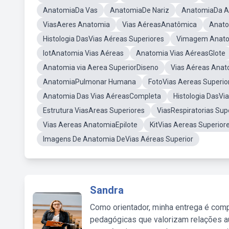
AnatomiaDa Vas
AnatomiaDe Nariz
AnatomiaDa A
ViasAeres Anatomia
Vias AéreasAnatômica
Anato
Histologia DasVias Aéreas Superiores
Vimagem Anatom
IotAnatomia Vias Aéreas
Anatomia Vias AéreasGlote
Anatomia via Aerea SuperiorDiseno
Vias Aéreas Anat
AnatomiaPulmonar Humana
FotoVias Aereas Superio
Anatomia Das Vias AéreasCompleta
Histologia DasVi
Estrutura ViasAreas Superiores
ViasRespiratorias Sup
Vias Aereas AnatomiaEpilote
KitVias Aereas Superior
Imagens De Anatomia DeVias Aéreas Superior
Sandra
Como orientador, minha entrega é comp
pedagógicas que valorizam relações au