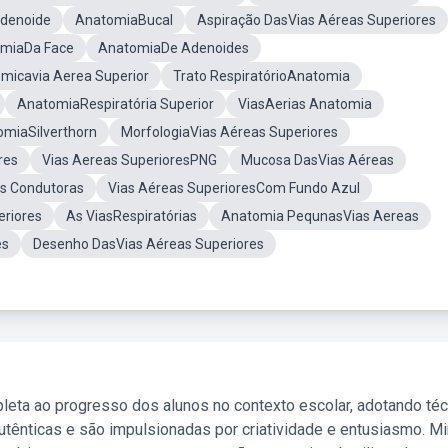
denoide
AnatomiaBucal
Aspiração DasVias Aéreas Superiores
miaDa Face
AnatomiaDe Adenoides
icavia Aerea Superior
Trato RespiratórioAnatomia
AnatomiaRespiratória Superior
ViasAerias Anatomia
omiaSilverthorn
MorfologiaVias Aéreas Superiores
res
Vias Aereas SuperioresPNG
Mucosa DasVias Aéreas
as Condutoras
Vias Aéreas SuperioresCom Fundo Azul
eriores
As ViasRespiratórias
Anatomia PequnasVias Aereas
es
Desenho DasVias Aéreas Superiores
leta ao progresso dos alunos no contexto escolar, adotando té
tênticas e são impulsionadas por criatividade e entusiasmo. M