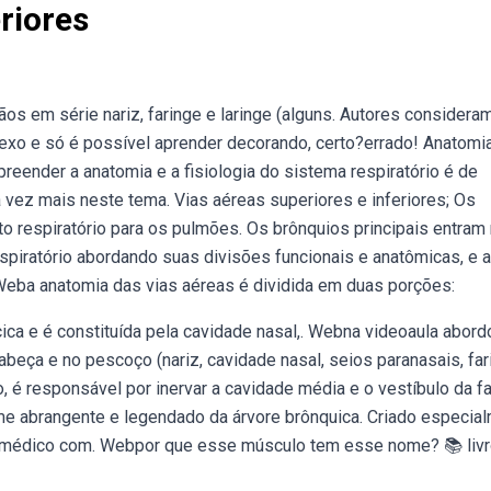
riores
s em série nariz, faringe e laringe (alguns. Autores considera
exo e só é possível aprender decorando, certo?errado! Anatomi
eender a anatomia e a fisiologia do sistema respiratório é de
 vez mais neste tema. Vias aéreas superiores e inferiores; Os
o respiratório para os pulmões. Os brônquios principais entram
piratório abordando suas divisões funcionais e anatômicas, e 
Weba anatomia das vias aéreas é dividida em duas porções:
cica e é constituída pela cavidade nasal,. Webna videoaula abord
abeça e no pescoço (nariz, cavidade nasal, seios paranasais, far
, é responsável por inervar a cavidade média e o vestíbulo da fa
e abrangente e legendado da árvore brônquica. Criado especia
r médico com. Webpor que esse músculo tem esse nome? 📚 liv