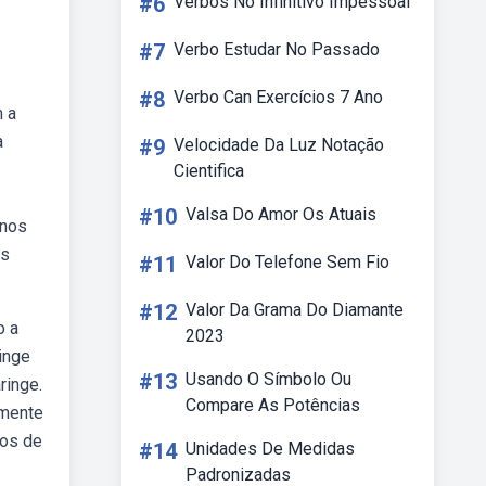
#6
Verbos No Infinitivo Impessoal
#7
Verbo Estudar No Passado
#8
Verbo Can Exercícios 7 Ano
m a
a
#9
Velocidade Da Luz Notação
Cientifica
#10
Valsa Do Amor Os Atuais
 nos
as
#11
Valor Do Telefone Sem Fio
#12
Valor Da Grama Do Diamante
o a
2023
inge
#13
Usando O Símbolo Ou
ringe.
Compare As Potências
lmente
ros de
#14
Unidades De Medidas
Padronizadas