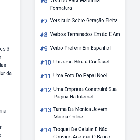
#6
Vestido Para Madrinha
Formatura
#7
Versiculo Sobre Geração Eleita
#8
Verbos Terminados Em ão E Am
#9
Verbo Preferir Em Espanhol
 os 3
m
#10
Universo Bike é Confiável
lus
dor da
#11
Uma Foto Do Papai Noel
#12
Uma Empresa Construirá Sua
Página Na Internet
.
#13
Turma Da Monica Jovem
rna
Manga Online
em
#14
Troquei De Celular E Não
s
Consigo Acessar O Banco