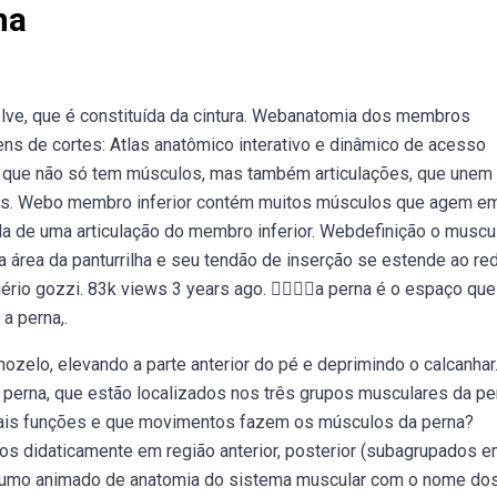
na
pelve, que é constituída da cintura. Webanatomia dos membros
gens de cortes: Atlas anatômico interativo e dinâmico de acesso
á que não só tem músculos, mas também articulações, que unem
as. Webo membro inferior contém muitos músculos que agem e
da de uma articulação do membro inferior. Webdefinição o muscu
na área da panturrilha e seu tendão de inserção se estende ao re
ério gozzi. 83k views 3 years ago. 👉🏻🦵🏻a perna é o espaço que
a perna,.
ozelo, elevando a parte anterior do pé e deprimindo o calcanhar
perna, que estão localizados nos três grupos musculares da pe
ncipais funções e que movimentos fazem os músculos da perna?
s didaticamente em região anterior, posterior (subagrupados 
bresumo animado de anatomia do sistema muscular com o nome do