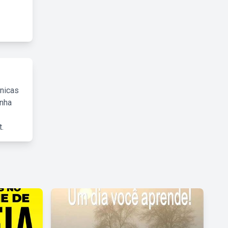
cnicas
inha
.