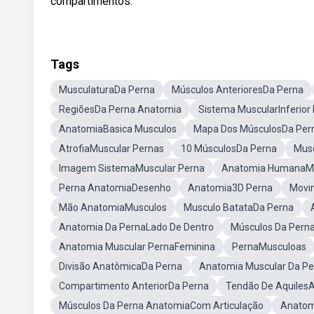
compartimentos.
Tags
MusculaturaDa Perna
Músculos AnterioresDa Perna
RegiõesDa Perna Anatomia
Sistema MuscularInferior
AnatomiaBasica Musculos
Mapa Dos MúsculosDa Per
AtrofiaMuscular Pernas
10 MúsculosDa Perna
Mus
Imagem SistemaMuscular Perna
Anatomia HumanaMu
Perna AnatomiaDesenho
Anatomia3D Perna
Movi
Mão AnatomiaMusculos
Musculo BatataDa Perna
Anatomia Da PernaLado De Dentro
Músculos Da Perna
Anatomia Muscular PernaFeminina
PernaMusculoas
Divisão AnatômicaDa Perna
Anatomia Muscular Da Per
Compartimento AnteriorDa Perna
Tendão De Aquiles
Músculos Da Perna AnatomiaCom Articulação
Anatom