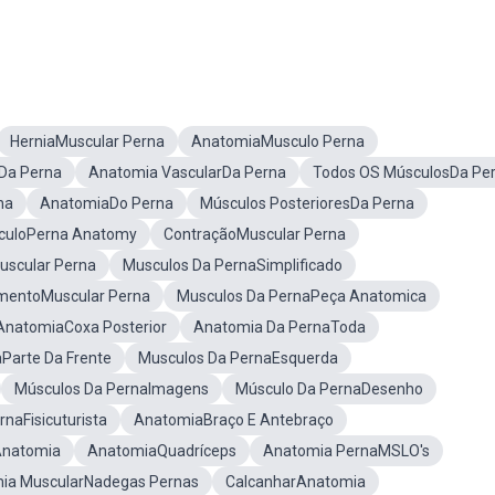
HerniaMuscular Perna
AnatomiaMusculo Perna
 Da Perna
Anatomia VascularDa Perna
Todos OS MúsculosDa Pe
na
AnatomiaDo Perna
Músculos PosterioresDa Perna
culoPerna Anatomy
ContraçãoMuscular Perna
scular Perna
Musculos Da PernaSimplificado
mentoMuscular Perna
Musculos Da PernaPeça Anatomica
AnatomiaCoxa Posterior
Anatomia Da PernaToda
Parte Da Frente
Musculos Da PernaEsquerda
Músculos Da PernaImagens
Músculo Da PernaDesenho
naFisicuturista
AnatomiaBraço E Antebraço
Anatomia
AnatomiaQuadríceps
Anatomia PernaMSLO's
ia MuscularNadegas Pernas
CalcanharAnatomia