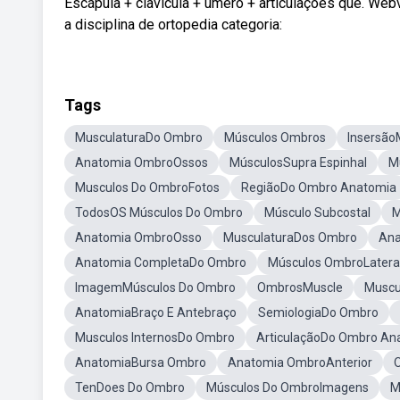
Escápula + clavícula + úmero + articulações que. Web
a disciplina de ortopedia categoria:
Tags
MusculaturaDo Ombro
Músculos Ombros
Insersão
Anatomia OmbroOssos
MúsculosSupra Espinhal
M
Musculos Do OmbroFotos
RegiãoDo Ombro Anatomia
TodosOS Músculos Do Ombro
Músculo Subcostal
M
Anatomia OmbroOsso
MusculaturaDos Ombro
Ana
Anatomia CompletaDo Ombro
Músculos OmbroLatera
ImagemMúsculos Do Ombro
OmbrosMuscle
Muscu
AnatomiaBraço E Antebraço
SemiologiaDo Ombro
Musculos InternosDo Ombro
ArticulaçãoDo Ombro An
AnatomiaBursa Ombro
Anatomia OmbroAnterior
TenDoes Do Ombro
Músculos Do OmbroImagens
M