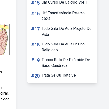
#15
Um Curso De Calculo Vol 1
#16
Uff Transferência Externa
2024
#17
Tudo Sala De Aula Projeto De
Vida
#18
Tudo Sala De Aula Ensino
Religioso
#19
Tronco Reto De Pirâmide De
Base Quadrada.
as
#20
Trata Se Ou Trata Se
es
girar,
ª dor