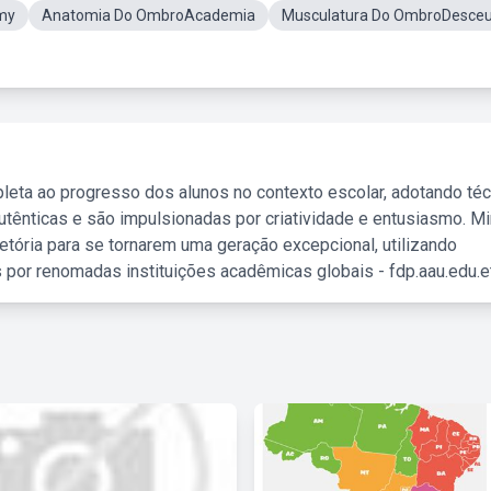
my
Anatomia Do OmbroAcademia
Musculatura Do OmbroDesce
leta ao progresso dos alunos no contexto escolar, adotando té
tênticas e são impulsionadas por criatividade e entusiasmo. M
etória para se tornarem uma geração excepcional, utilizando
 por renomadas instituições acadêmicas globais - fdp.aau.edu.et