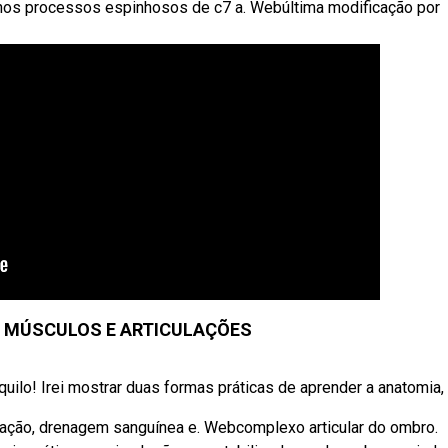
 nos processos espinhosos de c7 a. Webúltima modificação por
 MÚSCULOS E ARTICULAÇÕES
uilo! Irei mostrar duas formas práticas de aprender a anatomia, .
ização, drenagem sanguínea e. Webcomplexo articular do ombro.