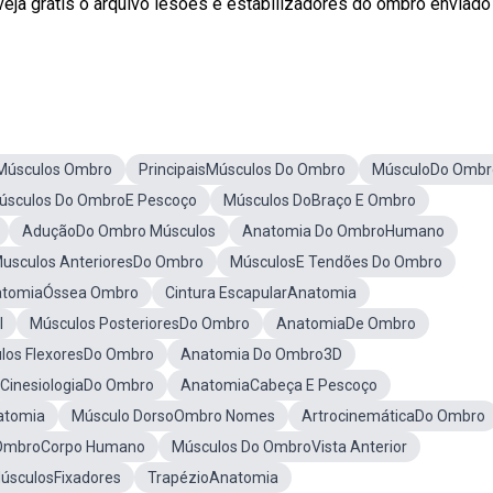
veja grátis o arquivo lesões e estabilizadores do ombro enviado
Músculos Ombro
PrincipaisMúsculos Do Ombro
MúsculoDo Ombr
úsculos Do OmbroE Pescoço
Músculos DoBraço E Ombro
AduçãoDo Ombro Músculos
Anatomia Do OmbroHumano
usculos AnterioresDo Ombro
MúsculosE Tendões Do Ombro
tomiaÓssea Ombro
Cintura EscapularAnatomia
l
Músculos PosterioresDo Ombro
AnatomiaDe Ombro
los FlexoresDo Ombro
Anatomia Do Ombro3D
CinesiologiaDo Ombro
AnatomiaCabeça E Pescoço
atomia
Músculo DorsoOmbro Nomes
ArtrocinemáticaDo Ombro
OmbroCorpo Humano
Músculos Do OmbroVista Anterior
úsculosFixadores
TrapézioAnatomia