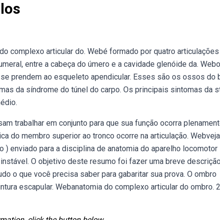
los
do complexo articular do. Webé formado por quatro articulações
umeral, entre a cabeça do úmero e a cavidade glenóide da. Web
se prendem ao esqueleto apendicular. Esses são os ossos do 
as da síndrome do túnel do carpo. Os principais sintomas da s
édio.
sam trabalhar em conjunto para que sua função ocorra plenament
ca do membro superior ao tronco ocorre na articulação. Webveja
o ) enviado para a disciplina de anatomia do aparelho locomotor
instável. O objetivo deste resumo foi fazer uma breve descriçã
udo o que você precisa saber para gabaritar sua prova. O ombro
ntura escapular. Webanatomia do complexo articular do ombro. 2
mation, click the button below.