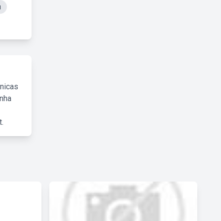
u
cnicas
inha
.