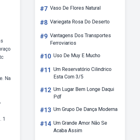
#7
Vaso De Flores Natural
#8
Variegata Rosa Do Deserto
#9
Vantagens Dos Transportes
os
Ferroviarios
braço
#10
Uso De Muy E Mucho
tc
#11
Um Reservatório Cilindrico
Esta Com 3/5
e. Na
#12
Um Lugar Bem Longe Daqui
Pdf
o
#13
Um Grupo De Dança Moderna
. 1
#14
Um Grande Amor Não Se
Acaba Assim