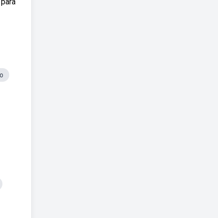
 para
o