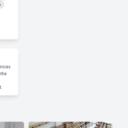
o
cnicas
inha
.