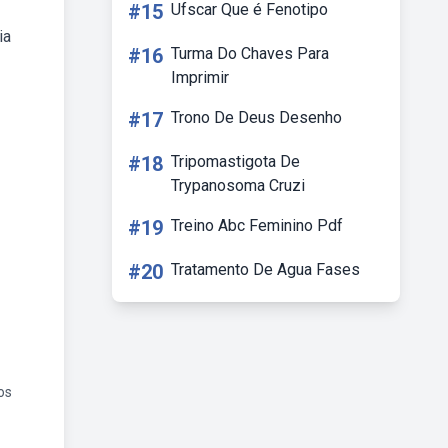
#15
Ufscar Que é Fenotipo
ia
#16
Turma Do Chaves Para
Imprimir
#17
Trono De Deus Desenho
#18
Tripomastigota De
Trypanosoma Cruzi
#19
Treino Abc Feminino Pdf
#20
Tratamento De Agua Fases
os