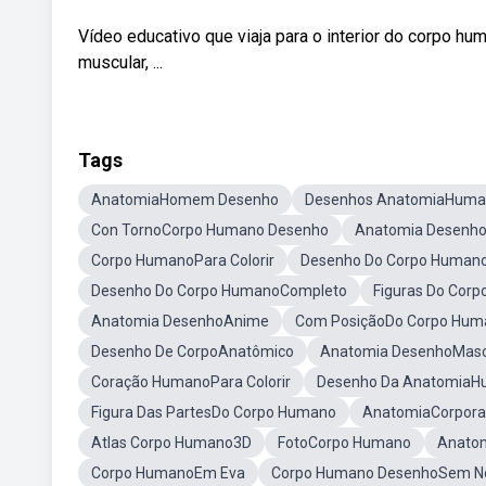
Vídeo educativo que viaja para o interior do corpo h
muscular, ...
Tags
AnatomiaHomem Desenho
Desenhos AnatomiaHum
Con TornoCorpo Humano Desenho
Anatomia Desenho
Corpo HumanoPara Colorir
Desenho Do Corpo Human
Desenho Do Corpo HumanoCompleto
Figuras Do Cor
Anatomia DesenhoAnime
Com PosiçãoDo Corpo Hum
Desenho De CorpoAnatômico
Anatomia DesenhoMasc
Coração HumanoPara Colorir
Desenho Da AnatomiaH
Figura Das PartesDo Corpo Humano
AnatomiaCorpora
Atlas Corpo Humano3D
FotoCorpo Humano
Anato
Corpo HumanoEm Eva
Corpo Humano DesenhoSem 