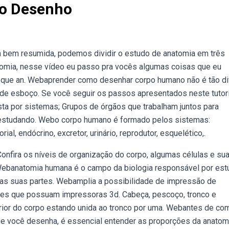
o Desenho
 bem resumida, podemos dividir o estudo de anatomia em três
tomia, nesse vídeo eu passo pra vocês algumas coisas que eu
que an. Webaprender como desenhar corpo humano não é tão difí
e esboço. Se você seguir os passos apresentados neste tutoria
 por sistemas; Grupos de órgãos que trabalham juntos para
 estudando. Webo corpo humano é formado pelos sistemas:
ial, endócrino, excretor, urinário, reprodutor, esquelético,.
onfira os níveis de organização do corpo, algumas células e su
Webanatomia humana é o campo da biologia responsável por est
as suas partes. Webamplia a possibilidade de impressão de
antes que possuam impressoras 3d. Cabeça, pescoço, tronco e
ior do corpo estando unida ao tronco por uma. Webantes de co
que você desenha, é essencial entender as proporções da anatom