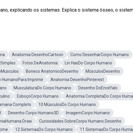
umano, explicando os sistemas. Explica o sistema ósseo, o siste
ana
Anatomia DesenhoCartoon
Como DesenharCorpo Humano
Simples
Fotos DeAnatomia
Lin HasDo Corpo Humano
oMusculos
Boneco AnatomicoDesenho
MúsculosDesenho
po HumanoPara Imprimir
Anatomia DesenhoPinterest
ano
MusculaturaDo Corpo Humano
Desenho DoEncéfalo
ulino
EsboçoCorpo Humano
Anatomia CompletaDo Corpo Hum
umana Completo
10 MúsculosDo Corpo Humano
l
Desenho Corpo Humano3D
ImagemCorpo Humano
miaHumana Draw
Curiosidades SobreCorpo Humano Desenho
Nome
12 SistemasDo Corpo Humano
11 SistemasDo Corpo Hum