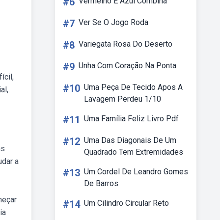
#6
Vermelho E Azul Combina
#7
Ver Se O Jogo Roda
#8
Variegata Rosa Do Deserto
#9
Unha Com Coração Na Ponta
cil,
#10
Uma Peça De Tecido Apos A
l,.
Lavagem Perdeu 1/10
#11
Uma Família Feliz Livro Pdf
#12
Uma Das Diagonais De Um
as
Quadrado Tem Extremidades
udar a
#13
Um Cordel De Leandro Gomes
De Barros
meçar
#14
Um Cilindro Circular Reto
ia