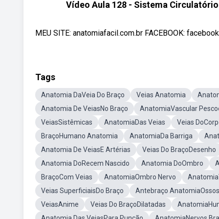
Vídeo Aula 128 - Sistema Circulatóri
MEU SITE: anatomiafacil.com.br FACEBOOK: facebook
Tags
Anatomia DaVeia Do Braço
Veias Anatomia
Anatom
Anatomia De VeiasNo Braço
AnatomiaVascular Pesco
VeiasSistêmicas
AnatomiaDas Veias
Veias DoCorp
BraçoHumano Anatomia
AnatomiaDa Barriga
Anat
Anatomia De VeiasE Artérias
Veias Do BraçoDesenho
Anatomia DoRecem Nascido
Anatomia DoOmbro
A
BraçoCom Veias
AnatomiaOmbro Nervo
Anatomia
Veias SuperficiaisDo Braço
Antebraço AnatomiaOsso
VeiasAnime
Veias Do BraçoDilatadas
AnatomiaHu
Anatomia Das VeiasPara Punção
AnatomiaNervos Br