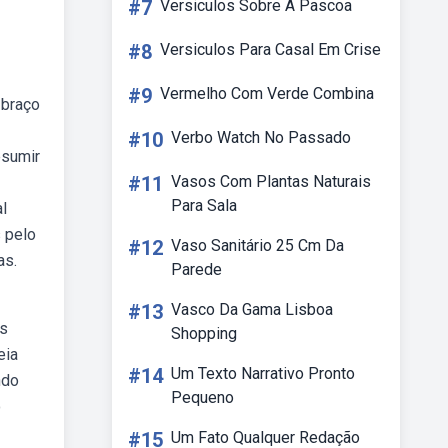
#7
Versiculos Sobre A Pascoa
#8
Versiculos Para Casal Em Crise
#9
Vermelho Com Verde Combina
 braço
#10
Verbo Watch No Passado
esumir
#11
Vasos Com Plantas Naturais
Para Sala
l
 pelo
#12
Vaso Sanitário 25 Cm Da
as.
Parede
#13
Vasco Da Gama Lisboa
as
Shopping
eia
#14
Um Texto Narrativo Pronto
ndo
Pequeno
o
#15
Um Fato Qualquer Redação