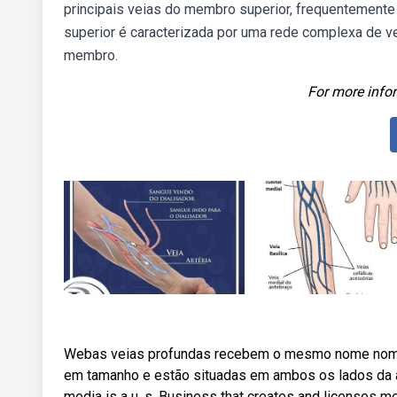
principais veias do membro superior, frequentement
superior é caracterizada por uma rede complexa de ve
membro.
For more infor
Webas veias profundas recebem o mesmo nome nome d
em tamanho e estão situadas em ambos os lados da art
media is a u. s. Business that creates and licenses me