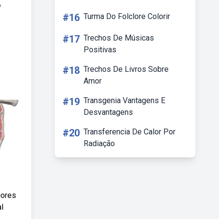
o
#16
Turma Do Folclore Colorir
#17
Trechos De Músicas
Positivas
#18
Trechos De Livros Sobre
Amor
#19
Transgenia Vantagens E
Desvantagens
#20
Transferencia De Calor Por
Radiação
iores
l