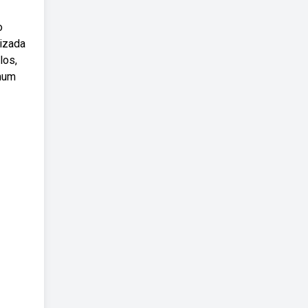
o
lizada
los,
omum