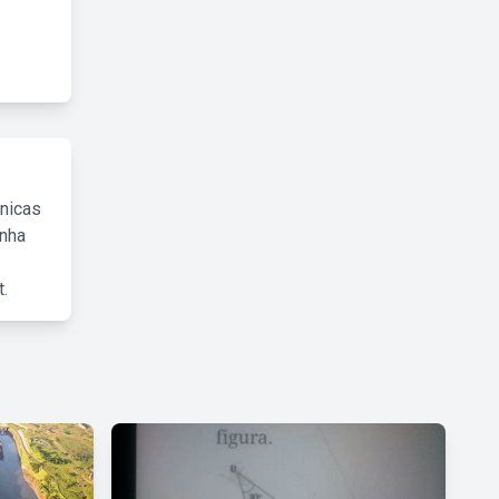
cnicas
inha
.