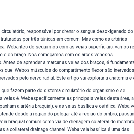
 circulatório, responsável por drenar o sangue desoxigenado do
struturadas por três túnicas em comum: Mas como as artérias
ica. Webantes de seguirmos com as veias superficiais, vamos r
ro e do braço. Nós começamos com os arcos venosos.
Antes de aprender a marcar as veias dos braços, é fundamenta
os que. Webos músculos do compartimento flexor são inervados
vados pelo nervo radial. Este artigo vai explorar a anatomia e 
ue fazem parte do sistema circulatório do organismo e se
as veias é. Webespecificamente as principais veias desta área, 
nham a artéria braquial), e as veias basílica e cefálica. Weba v
 estende desde a região do polegar até a região do ombro, passa
 veia braquial comum como via de drenagem colateral do membr
as a collateral drainage channel. Weba veia basílica é uma das