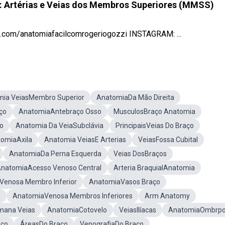
o: Artérias e Veias dos Membros Superiores (MMSS)
.com/anatomiafacilcomrogeriogozzi INSTAGRAM: ...
ia VeiasMembro Superior
AnatomiaDa Mão Direita
ço
AnatomiaAntebraço Osso
MusculosBraço Anatomia
o
Anatomia Da VeiaSubclávia
PrincipaisVeias Do Braço
omiaAxila
Anatomia VeiasE Arterias
VeiasFossa Cubital
AnatomiaDa Perna Esquerda
Veias DosBraços
natomiaAcesso Venoso Central
Arteria BraquialAnatomia
Venosa Membro Inferior
AnatomiaVasos Braço
s
AnatomiaVenosa Membros Inferiores
Arm Anatomy
mana Veias
AnatomiaCotovelo
VeiasIlíacas
AnatomiaOmbrp
aço
ÁreasDo Braço
VenografiaDo Braço