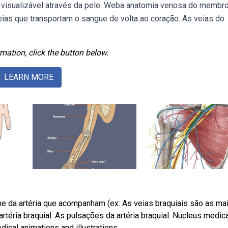
e visualizável através da pele. Weba anatomia venosa do membr
ias que transportam o sangue de volta ao coração. As veias do
mation, click the button below.
LEARN MORE
a artéria que acompanham (ex: As veias braquiais são as ma
éria braquial. As pulsações da artéria braquial. Nucleus medica
dical animations and illustrations.