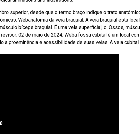
o superior, desde que o termo braço indique o trato anatômic
micas. Webanatomia da veia braquial. A veia braquial está loca
músculo bíceps braquial. É uma veia superficial, o. Ossos, múscu
 • revisor: 02 de maio de 2024. Weba fossa cubital é um local c
o à proeminência e acessibilidade de suas veias. A veia cubital