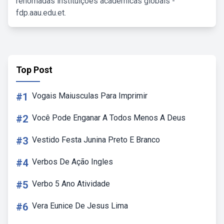
renomadas instituições acadêmicas globais -
fdp.aau.edu.et.
Top Post
#1
Vogais Maiusculas Para Imprimir
#2
Você Pode Enganar A Todos Menos A Deus
#3
Vestido Festa Junina Preto E Branco
#4
Verbos De Ação Ingles
#5
Verbo 5 Ano Atividade
#6
Vera Eunice De Jesus Lima