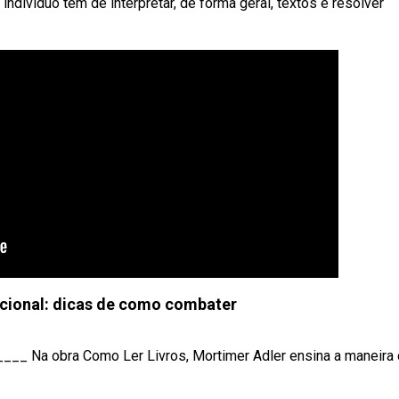
ndivíduo tem de interpretar, de forma geral, textos e resolver
cional: dicas de como combater
_____ Na obra Como Ler Livros, Mortimer Adler ensina a maneira 