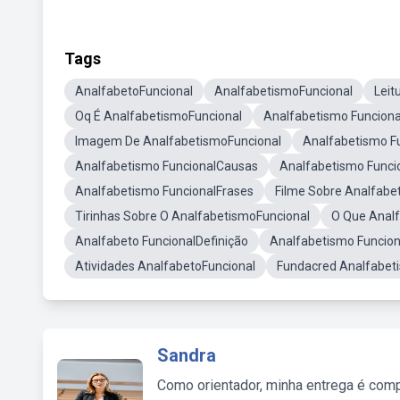
Tags
AnalfabetoFuncional
AnalfabetismoFuncional
Leit
Oq É AnalfabetismoFuncional
Analfabetismo Funciona
Imagem De AnalfabetismoFuncional
Analfabetismo F
Analfabetismo FuncionalCausas
Analfabetismo Func
Analfabetismo FuncionalFrases
Filme Sobre Analfabe
Tirinhas Sobre O AnalfabetismoFuncional
O Que Anal
Analfabeto FuncionalDefinição
Analfabetismo Funcion
Atividades AnalfabetoFuncional
Fundacred Analfabet
Sandra
Como orientador, minha entrega é comp