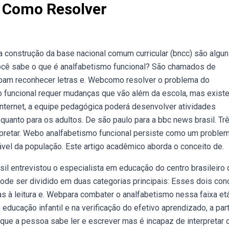
: Como Resolver
a construção da base nacional comum curricular (bncc) são algu
você sabe o que é analfabetismo funcional? São chamados de
ibam reconhecer letras e. Webcomo resolver o problema do
o funcional requer mudanças que vão além da escola, mas exist
ternet, a equipe pedagógica poderá desenvolver atividades
quanto para os adultos. De são paulo para a bbc news brasil. Tr
terpretar. Webo analfabetismo funcional persiste como um proble
rável da população. Este artigo acadêmico aborda o conceito de.
sil entrevistou o especialista em educação do centro brasileiro 
pode ser dividido em duas categorias principais: Esses dois con
s à leitura e. Webpara combater o analfabetismo nessa faixa etá
educação infantil e na verificação do efetivo aprendizado, a part
que a pessoa sabe ler e escrever mas é incapaz de interpretar 