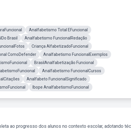
uraFuncional
Analfabetismo Total EFuncional
lDo Brasil
Analfabetismo FuncionalRedação
uncionalFotos
Criança AlfabetizadoFuncional
ional ComoDefender
Analfabetismo FuncionalExemplos
tismoFuncional
BrasilAnalfabetização Funcional
fabetismoFuncional
Analfabetismo FuncionalCursos
alCitações
Analfabeto FuncionalSignificado
ismoFuncional
Ibope AnalfabetismoFuncional
leta ao progresso dos alunos no contexto escolar, adotando té