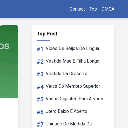
Contact
Tos
DMCA
Top Post
#1
Video De Beijos De Lingua
#2
Vestido Mae E Filha Longo
#3
Vestido Da Dress To
#4
Veias Do Membro Superior
#5
Vasos Gigantes Para Arvores
#6
Utero Baixo E Aberto
#7
Unidade De Medida Da