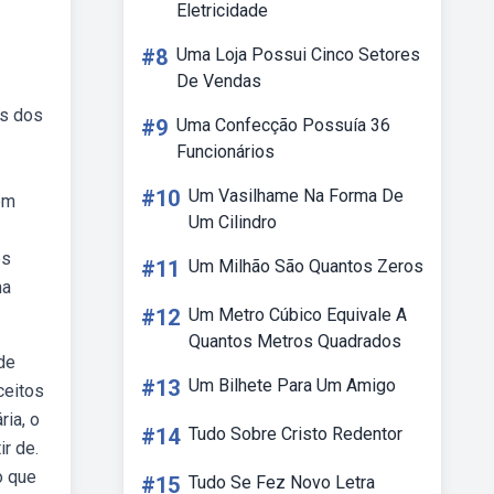
Eletricidade
#8
Uma Loja Possui Cinco Setores
De Vendas
ns dos
#9
Uma Confecção Possuía 36
Funcionários
#10
Um Vasilhame Na Forma De
em
Um Cilindro
ês
#11
Um Milhão São Quantos Zeros
ma
#12
Um Metro Cúbico Equivale A
Quantos Metros Quadrados
de
#13
Um Bilhete Para Um Amigo
ceitos
ria, o
#14
Tudo Sobre Cristo Redentor
ir de.
o que
#15
Tudo Se Fez Novo Letra