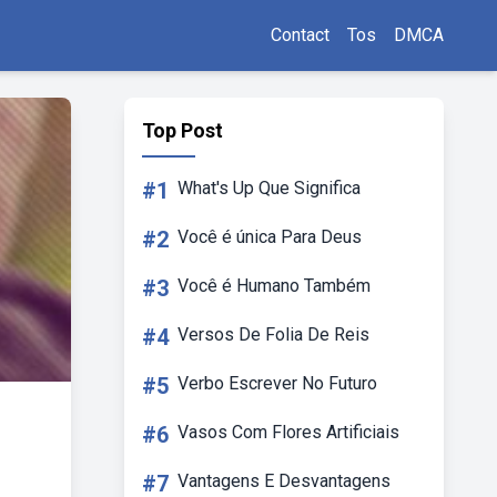
Contact
Tos
DMCA
Top Post
#1
What's Up Que Significa
#2
Você é única Para Deus
#3
Você é Humano Também
#4
Versos De Folia De Reis
#5
Verbo Escrever No Futuro
#6
Vasos Com Flores Artificiais
#7
Vantagens E Desvantagens