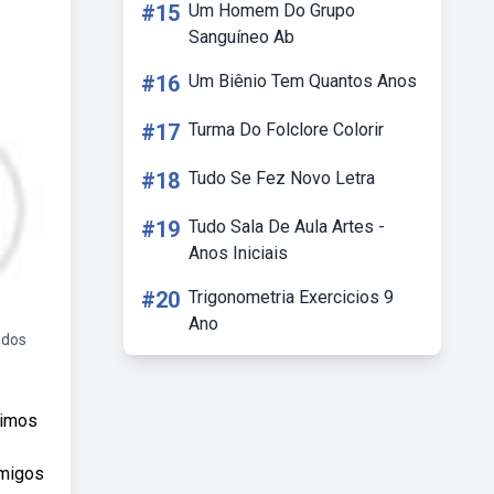
#15
Um Homem Do Grupo
Sanguíneo Ab
#16
Um Biênio Tem Quantos Anos
#17
Turma Do Folclore Colorir
#18
Tudo Se Fez Novo Letra
#19
Tudo Sala De Aula Artes -
Anos Iniciais
#20
Trigonometria Exercicios 9
Ano
idos
rimos
amigos