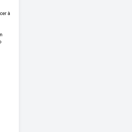
cer à
im
o