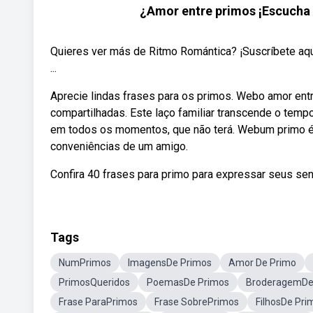
¿Amor entre primos ¡Escucha e
Quieres ver más de Ritmo Romántica? ¡Suscríbete aqu
...
Aprecie lindas frases para os primos. Webo amor ent
compartilhadas. Este laço familiar transcende o temp
em todos os momentos, que não terá. Webum primo é
conveniências de um amigo.
Confira 40 frases para primo para expressar seus se
Tags
NumPrimos
ImagensDe Primos
Amor De Primo
PrimosQueridos
PoemasDe Primos
BroderagemDe
Frase ParaPrimos
Frase SobrePrimos
FilhosDe Pri