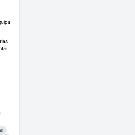
quipa
rias
ntar
as