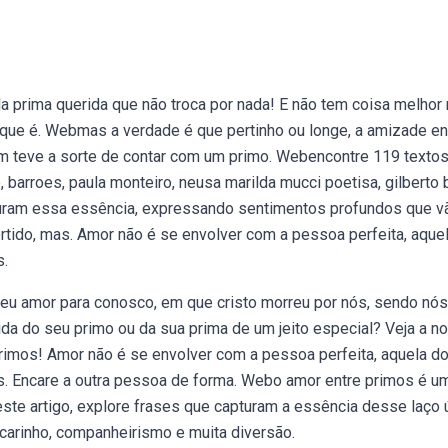
 prima querida que não troca por nada! E não tem coisa melhor
que é. Webmas a verdade é que pertinho ou longe, a amizade en
uem teve a sorte de contar com um primo. Webencontre 119 texto
 barroes, paula monteiro, neusa marilda mucci poetisa, gilberto 
turam essa essência, expressando sentimentos profundos que v
rtido, mas. Amor não é se envolver com a pessoa perfeita, aque
s.
eu amor para conosco, em que cristo morreu por nós, sendo nós
da do seu primo ou da sua prima de um jeito especial? Veja a n
rimos! Amor não é se envolver com a pessoa perfeita, aquela d
. Encare a outra pessoa de forma. Webo amor entre primos é u
este artigo, explore frases que capturam a essência desse laço 
carinho, companheirismo e muita diversão.