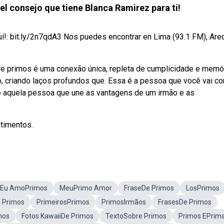
l consejo que tiene Blanca Ramirez para ti!
í!: bit.ly/2n7qdA3 Nos puedes encontrar en Lima (93.1 FM), Are
re primos é uma conexão única, repleta de cumplicidade e memó
o, criando laços profundos que. Essa é a pessoa que você vai co
 aquela pessoa que une as vantagens de um irmão e as
ntimentos.
Eu AmoPrimos
MeuPrimo Amor
FraseDe Primos
LosPrimos
 Primos
PrimeirosPrimos
PrimosIrmãos
FrasesDe Primos
mos
Fotos KawaiiDe Primos
TextoSobre Primos
Primos EPrim