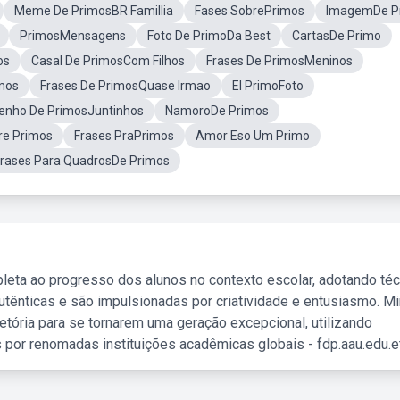
Meme De PrimosBR Famillia
Fases SobrePrimos
ImagemDe P
PrimosMensagens
Foto De PrimoDa Best
CartasDe Primo
os
Casal De PrimosCom Filhos
Frases De PrimosMeninos
mos
Frases De PrimosQuase Irmao
El PrimoFoto
enho De PrimosJuntinhos
NamoroDe Primos
re Primos
Frases PraPrimos
Amor Eso Um Primo
Frases Para QuadrosDe Primos
leta ao progresso dos alunos no contexto escolar, adotando té
tênticas e são impulsionadas por criatividade e entusiasmo. M
etória para se tornarem uma geração excepcional, utilizando
 por renomadas instituições acadêmicas globais - fdp.aau.edu.et