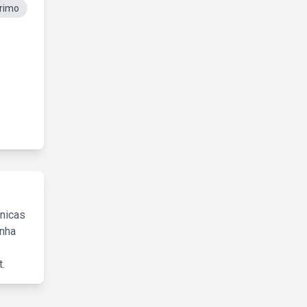
rimo
cnicas
inha
.