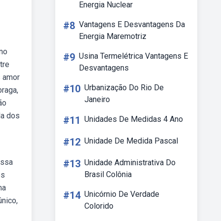
Energia Nuclear
#8
Vantagens E Desvantagens Da
Energia Maremotriz
 no
#9
Usina Termelétrica Vantagens E
tre
Desvantagens
s amor
#10
Urbanização Do Rio De
braga,
Janeiro
ão
la dos
#11
Unidades De Medidas 4 Ano
#12
Unidade De Medida Pascal
ossa
#13
Unidade Administrativa Do
Brasil Colônia
os
ma
#14
Unicórnio De Verdade
único,
Colorido