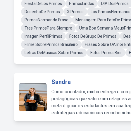
Fiesta DeLos Primos
PrimosLindos
DIA DosPrimos
DesenhoDe Primos
XIPrimos
Los PrimosHermanos
PrimosNormando Frase
Mensagem Para FotoDe Prim
Tres PrimosPara Siempre
Uma Boa Semana MeusPri
Imagen PerfilPrimos
Fotos DeGrupo De Primos
Des
Filme SobrePrimos Brasileiro
Frases Sobre OAmor Ent
Letras DeMusicas Sobre Primos
Fotos PrimosBier
Sandra
Como orientador, minha entrega é comp
pedagógicas que valorizam relações au
meta é guiar os estudantes em sua traj
estratégias educacionais reconhecidas