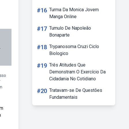
#16
Turma Da Monica Jovem
Manga Online
#17
Tumulo De Napoleão
Bonaparte
#18
Trypanosoma Cruzi Ciclo
Biologico
#19
Três Atitudes Que
Demonstram O Exercício Da
esso
Cidadania No Cotidiano
r
em
#20
Tratavam-se De Questões
Fundamentais
um
m