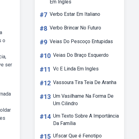
Em Ingles
#7
Verbo Estar Em Italiano
#8
Verbo Brincar No Futuro
a
s o
#9
Veias Do Pescoço Entupidas
#10
Veias Do Braço Esquerdo
ia,
ve ser
#11
Vc E Linda Em Ingles
#12
Vassoura Tira Teia De Aranha
rnada
#13
Um Vasilhame Na Forma De
Um Cilindro
oldar
#14
Um Texto Sobre A Importância
ses
Da Família
#15
Ufscar Que é Fenotipo