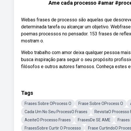
Ame cada processo #amar #proces
Webas frases de processo são aquelas que descreve
determinada tarefa ou alcançar um objetivo. Webfra
poemas processos no pensador. 153 frases de reflex
mostram o.
Webo trabalho com amor deixa qualquer pessoa mais f
busca inspiração para seguir o seu propósito profiss
filósofos e outros autores famosos. Conheça estes e
Tags
Frases Sobre OProcess O
Frase Sobre OProcess O
Cada Um No Seu ProcessO Frases
RevistaO Processo 
AceiteO Processo Frases
FrasesDe SE AME
Frases
FrasesSobre Curtir O Processo
Frase CurtindoO Proce