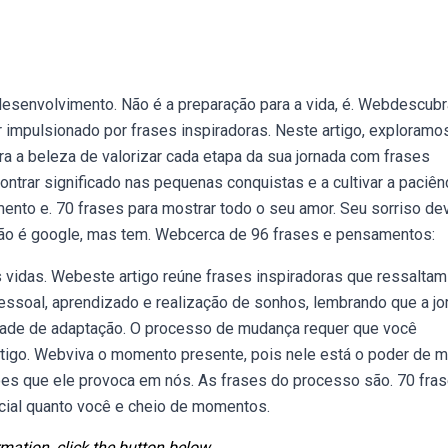
desenvolvimento. Não é a preparação para a vida, é. Webdescubr
impulsionado por frases inspiradoras. Neste artigo, exploramo
 a beleza de valorizar cada etapa da sua jornada com frases
trar significado nas pequenas conquistas e a cultivar a paciênc
nto e. 70 frases para mostrar todo o seu amor. Seu sorriso de
 não é google, mas tem. Webcerca de 96 frases e pensamentos:
 vidas. Webeste artigo reúne frases inspiradoras que ressaltam
ssoal, aprendizado e realização de sonhos, lembrando que a jo
ade de adaptação. O processo de mudança requer que você
tigo. Webviva o momento presente, pois nele está o poder de m
ões que ele provoca em nós. As frases do processo são. 70 fra
pecial quanto você e cheio de momentos.
mation, click the button below.