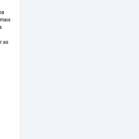
oa
 mais
a
r as