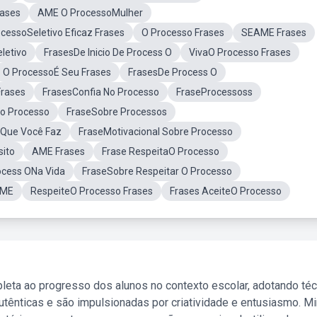
rases
AME O ProcessoMulher
cessoSeletivo Eficaz Frases
O Processo Frases
SEAME Frases
letivo
FrasesDe Inicio De Process O
VivaO Processo Frases
O ProcessoÉ Seu Frases
FrasesDe Process O
Frases
FrasesConfia No Processo
FraseProcessoss
No Processo
FraseSobre Processos
OQue Você Faz
FraseMotivacional Sobre Processo
sito
AME Frases
Frase RespeitaO Processo
ocess ONa Vida
FraseSobre Respeitar O Processo
AME
RespeiteO Processo Frases
Frases AceiteO Processo
leta ao progresso dos alunos no contexto escolar, adotando té
tênticas e são impulsionadas por criatividade e entusiasmo. M