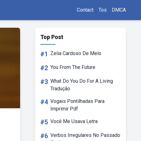
Contact
Tos
DMCA
Top Post
#1
Zelia Cardoso De Melo
#2
You From The Future
#3
What Do You Do For A Living
Tradução
#4
Vogais Pontilhadas Para
Imprimir Pdf
#5
Você Me Usava Letra
#6
Verbos Irregulares No Passado