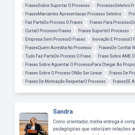
FrasesSobre Suportar O Processo
ProcessoSeletivo F
FrasesMarcantes Apresentacao Processo Seletivo
Pro
Faz ParteDo Process O Frases
Frases Para ProcessoSe
CurtaO Processo Frases
Frases SuporteO Processo
Empresa Sem ProcessO Frases
Inovação E ProcessO 
FrasesQuem Acredita No Processo
FrasesDe Confiar 
Tudo Faz ParteDo Process O Frase
Frase Sobre AME 
Frases Sobre Aguentar O ProcessoPara Chegar Ao Propo
Frases Sobre O Process ONão Ser Linear
Frases De Pr
Frases De Motivação RespeitarO Processo
FrasesSE 
Sandra
Como orientador, minha entrega é comp
pedagógicas que valorizam relações au