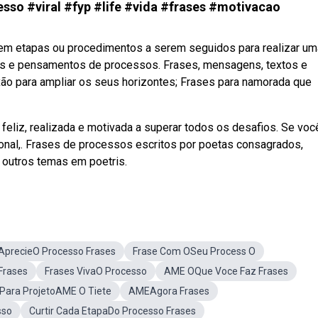
so #viral #fyp #life #vida #frases #motivacao
m etapas ou procedimentos a serem seguidos para realizar um
ses e pensamentos de processos. Frases, mensagens, textos e
ão para ampliar os seus horizontes; Frases para namorada que
eliz, realizada e motivada a superar todos os desafios. Se voc
ional,. Frases de processos escritos por poetas consagrados,
 outros temas em poetris.
AprecieO Processo Frases
Frase Com OSeu Process O
Frases
Frases VivaO Processo
AME OQue Voce Faz Frases
 Para ProjetoAME O Tiete
AMEAgora Frases
sso
Curtir Cada EtapaDo Processo Frases