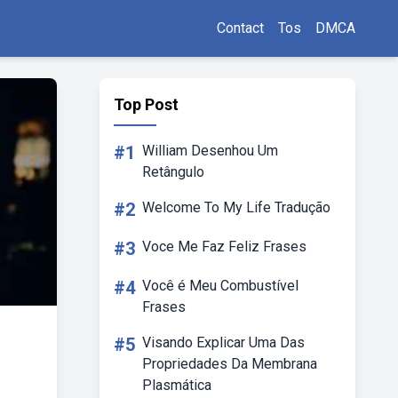
Contact
Tos
DMCA
Top Post
#1
William Desenhou Um
Retângulo
#2
Welcome To My Life Tradução
#3
Voce Me Faz Feliz Frases
#4
Você é Meu Combustível
Frases
#5
Visando Explicar Uma Das
Propriedades Da Membrana
Plasmática