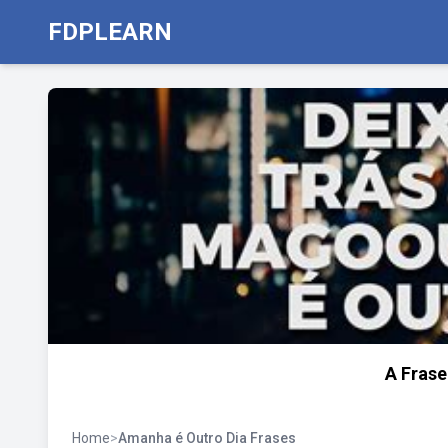
FDPLEARN
A Frase
Home
>
Amanha é Outro Dia Frases