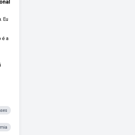
onal
. Eu
 é a
ã
ases
emia