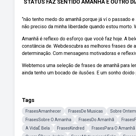
STATUS FAZ SENTIDO AMANHÃ É OUTRO DIA.
“não tenho medo do amanhã porque já ví o passado e a
não preciso da minha liberdade quando estou morto.
Amanhã é reflexo do esforço que você faz hoje. A be
constância de. Webdescubra as melhores frases de am
determinação. Com mensagens motivadoras e reflexivas
Webtemos uma seleção de frases de amanhã para ler 
ainda tenho um bocado de ilusões. E um sonho doido 
Tags
FrasesAmanhecer
FrasesDe Musicas
Sobre Ontem
FrasesSobre O Amanha
FrasesDo Amanhã
Frases
A VidaÉ Bela
FrasesKindred
FrasesPara O Amanhã