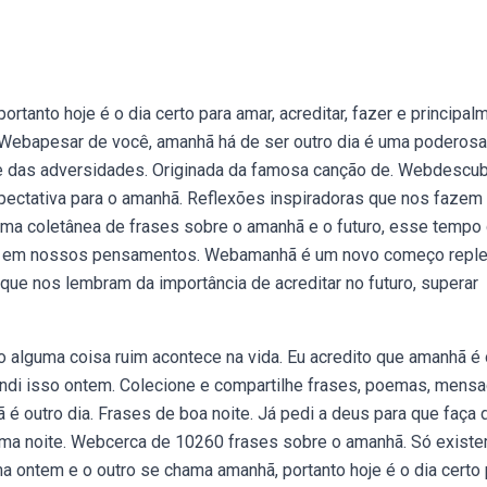
anto hoje é o dia certo para amar, acreditar, fazer e principal
. Webapesar de você, amanhã há de ser outro dia é uma poderosa
nte das adversidades. Originada da famosa canção de. Webdescub
xpectativa para o amanhã. Reflexões inspiradoras que nos fazem
 uma coletânea de frases sobre o amanhã e o futuro, esse tempo
das em nossos pensamentos. Webamanhã é um novo começo reple
 que nos lembram da importância de acreditar no futuro, superar
alguma coisa ruim acontece na vida. Eu acredito que amanhã é 
rendi isso ontem. Colecione e compartilhe frases, poemas, mens
é outro dia. Frases de boa noite. Já pedi a deus para que faça 
 uma noite. Webcerca de 10260 frases sobre o amanhã. Só exist
a ontem e o outro se chama amanhã, portanto hoje é o dia certo 