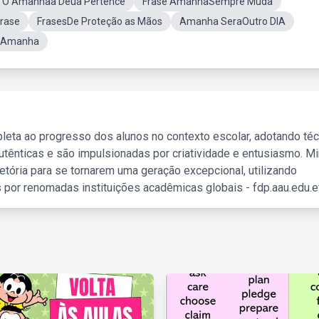
s O Amanhaa Deua Pertence
Frase AmanhãSempre Muda
rase
FrasesDe Proteção as Mãos
Amanha SeraOutro DIA
o Amanha
leta ao progresso dos alunos no contexto escolar, adotando té
tênticas e são impulsionadas por criatividade e entusiasmo. M
etória para se tornarem uma geração excepcional, utilizando
 por renomadas instituições acadêmicas globais - fdp.aau.edu.et