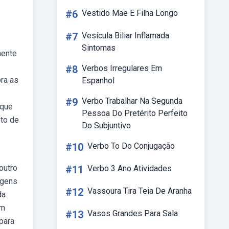
#6
Vestido Mae E Filha Longo
#7
Vesícula Biliar Inflamada
Sintomas
mente
#8
Verbos Irregulares Em
ra as
Espanhol
#9
Verbo Trabalhar Na Segunda
 que
Pessoa Do Pretérito Perfeito
to de
Do Subjuntivo
#10
Verbo To Do Conjugação
outro
#11
Verbo 3 Ano Atividades
agens
#12
Vassoura Tira Teia De Aranha
da
em
#13
Vasos Grandes Para Sala
para