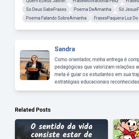
Quem ÉDeus Jashin
FraseMotivacional Feliz
Frase
So Deus SabeFrases
Poema DeAmanha
Só JesusF
Poema Falando SobreAmanha
FrasesPaquera Luz D
Sandra
Como orientador, minha entrega é comp
pedagógicas que valorizam relações au
meta é guiar os estudantes em sua traj
estratégias educacionais reconhecidas
Related Posts