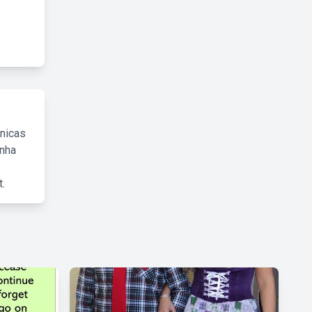
cnicas
inha
.