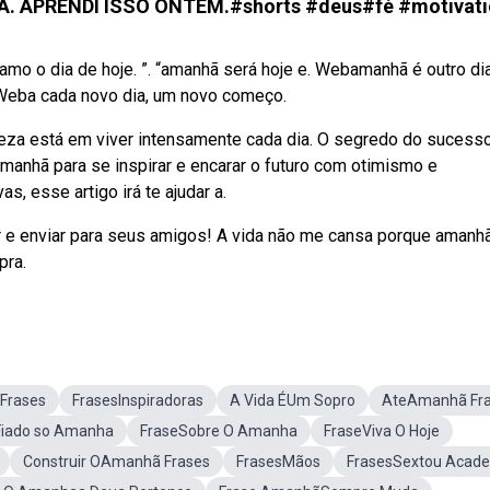
 APRENDI ISSO ONTEM.#shorts #deus#fé #motivati
mo o dia de hoje. ”. “amanhã será hoje e. Webamanhã é outro dia
 Weba cada novo dia, um novo começo.
leza está em viver intensamente cada dia. O segredo do sucesso
anhã para se inspirar e encarar o futuro com otimismo e
, esse artigo irá te ajudar a.
e enviar para seus amigos! A vida não me cansa porque amanh
pra.
Frases
FrasesInspiradoras
A Vida ÉUm Sopro
AteAmanhã Fr
Fiado so Amanha
FraseSobre O Amanha
FraseViva O Hoje
Construir OAmanhã Frases
FrasesMãos
FrasesSextou Acad