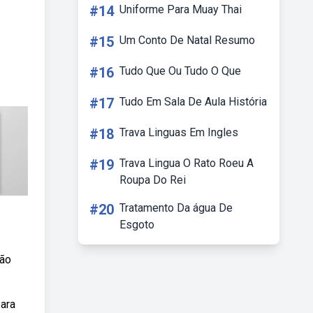
#14
Uniforme Para Muay Thai
#15
Um Conto De Natal Resumo
#16
Tudo Que Ou Tudo O Que
#17
Tudo Em Sala De Aula História
#18
Trava Linguas Em Ingles
#19
Trava Lingua O Rato Roeu A
Roupa Do Rei
#20
Tratamento Da água De
Esgoto
vão
para