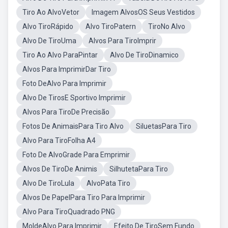
Tiro Ao AlvoVetor
Imagem AlvosOS Seus Vestidos
Alvo TiroRápido
Alvo TiroPatern
TiroNo Alvo
Alvo De TiroUma
Alvos Para TiroImprir
Tiro Ao Alvo ParaPintar
Alvo De TiroDinamico
Alvos Para ImprimirDar Tiro
Foto DeAlvo Para Imprimir
Alvo De TirosE Sportivo Imprimir
Alvos Para TiroDe Precisão
Fotos De AnimaisPara Tiro Alvo
SiluetasPara Tiro
Alvo Para TiroFolha A4
Foto De AlvoGrade Para Emprimir
Alvos De TiroDe Animis
SilhutetaPara Tiro
Alvo De TiroLula
AlvoPata Tiro
Alvos De PapelPara Tiro Para Imprimir
Alvo Para TiroQuadrado PNG
MoldeAlvo Para Imprimir
Efeito De TiroSem Fundo