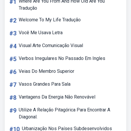
#1
Where Are You From And How Old Are You
Tradução
#2
Welcome To My Life Tradução
#3
Você Me Usava Letra
#4
Visual Arte Comunicação Visual
#5
Verbos Irregulares No Passado Em Ingles
#6
Veias Do Membro Superior
#7
Vasos Grandes Para Sala
#8
Vantagens Da Energia Não Renovável
#9
Utilize A Relação Pitagórica Para Encontrar A
Diagonal.
#10
Urbanização Nos Países Subdesenvolvidos