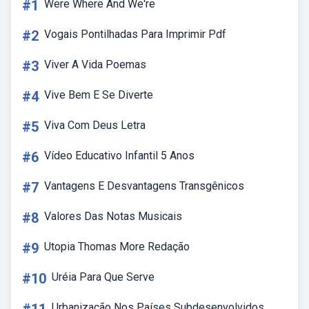
#1
Were Where And We're
#2
Vogais Pontilhadas Para Imprimir Pdf
#3
Viver A Vida Poemas
#4
Vive Bem E Se Diverte
#5
Viva Com Deus Letra
#6
Vídeo Educativo Infantil 5 Anos
#7
Vantagens E Desvantagens Transgênicos
#8
Valores Das Notas Musicais
#9
Utopia Thomas More Redação
#10
Uréia Para Que Serve
Urbanização Nos Países Subdesenvolvidos