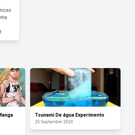
cnicas
inha
.
Manga
Tsunami De água Experimento
25 September 2024