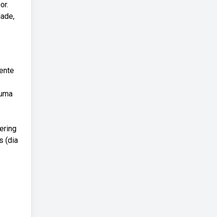
or.
dade,
tente
numa
ering
s (dia