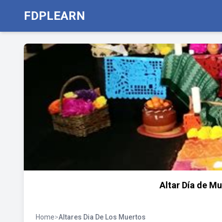
FDPLEARN
Altar Día de M
Home
>
Altares Dia De Los Muertos