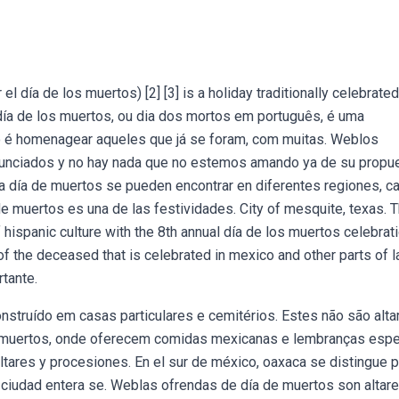
l día de los muertos) [2] [3] is a holiday traditionally celebrate
día de los muertos, ou dia dos mortos em português, é uma
o é homenagear aqueles que já se foram, com muitas. Weblos
nunciados y no hay nada que no estemos amando ya de su propue
a día de muertos se pueden encontrar en diferentes regiones, c
 de muertos es una de las festividades. City of mesquite, texas. 
hispanic culture with the 8th annual día de los muertos celebrati
of the deceased that is celebrated in mexico and other parts of l
tante.
construído em casas particulares e cemitérios. Estes não são alta
s muertos, onde oferecem comidas mexicanas e lembranças espe
ltares y procesiones. En el sur de méxico, oaxaca se distingue p
a ciudad entera se. Weblas ofrendas de día de muertos son altar