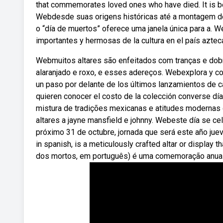
that commemorates loved ones who have died. It is beli
Webdesde suas origens históricas até a montagem de a
o “día de muertos” oferece uma janela única para a. 
importantes y hermosas de la cultura en el país azteca,
Webmuitos altares são enfeitados com tranças e dob
alaranjado e roxo, e esses adereços. Webexplora y co
un paso por delante de los últimos lanzamientos de c
quieren conocer el costo de la colección converse día
mistura de tradições mexicanas e atitudes modernas 
altares a jayne mansfield e johnny. Webeste día se cel
próximo 31 de octubre, jornada que será este año juev
in spanish, is a meticulously crafted altar or display 
dos mortos, em português) é uma comemoração anual