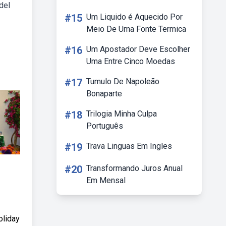
del
#15
Um Liquido é Aquecido Por
Meio De Uma Fonte Termica
#16
Um Apostador Deve Escolher
Uma Entre Cinco Moedas
#17
Tumulo De Napoleão
Bonaparte
#18
Trilogia Minha Culpa
Português
#19
Trava Linguas Em Ingles
#20
Transformando Juros Anual
Em Mensal
oliday