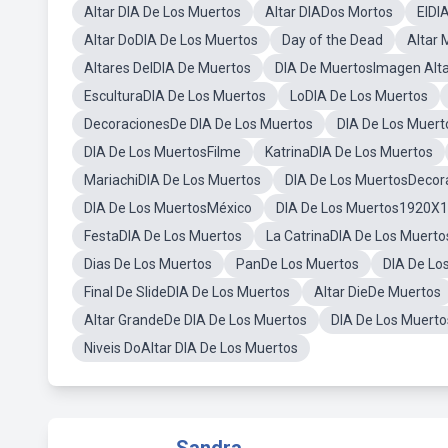
Altar DIA De Los Muertos
Altar DIADos Mortos
ElDI
Altar DoDIA De Los Muertos
Day of the Dead
Altar
Altares DelDIA De Muertos
DIA De MuertosImagen Alt
EsculturaDIA De Los Muertos
LoDIA De Los Muertos
DecoracionesDe DIA De Los Muertos
DIA De Los Muert
DIA De Los MuertosFilme
KatrinaDIA De Los Muertos
MariachiDIA De Los Muertos
DIA De Los MuertosDecor
DIA De Los MuertosMéxico
DIA De Los Muertos1920X
FestaDIA De Los Muertos
La CatrinaDIA De Los Muerto
Dias De Los Muertos
PanDe Los Muertos
DIA De Lo
Final De SlideDIA De Los Muertos
Altar DieDe Muertos
Altar GrandeDe DIA De Los Muertos
DIA De Los Muert
Niveis DoAltar DIA De Los Muertos