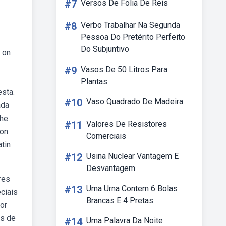
#7
Versos De Folia De Reis
#8
Verbo Trabalhar Na Segunda
Pessoa Do Pretérito Perfeito
Do Subjuntivo
d on
#9
Vasos De 50 Litros Para
Plantas
sta.
#10
Vaso Quadrado De Madeira
ada
The
#11
Valores De Resistores
on.
Comerciais
atin
#12
Usina Nuclear Vantagem E
Desvantagem
res
#13
Uma Urna Contem 6 Bolas
ciais
Brancas E 4 Pretas
or
es de
#14
Uma Palavra Da Noite