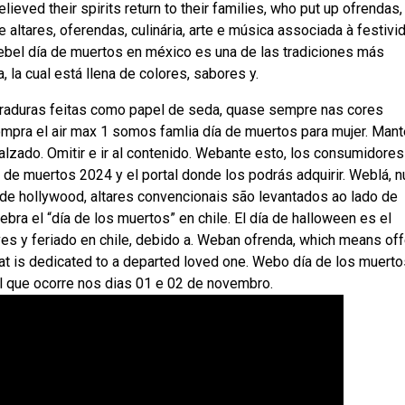
eved their spirits return to their families, who put up ofrendas, 
ltares, oferendas, culinária, arte e música associada à festivi
Webel día de muertos en méxico es una de las tradiciones más
 la cual está llena de colores, sabores y.
raduras feitas como papel de seda, quase sempre nas cores
mpra el air max 1 somos famlia día de muertos para mujer. Man
alzado. Omitir e ir al contenido. Webante esto, los consumidores
 de muertos 2024 y el portal donde los podrás adquirir. Weblá, 
de hollywood, altares convencionais são levantados ao lado de
ebra el “día de los muertos” en chile. El día de halloween es el
es y feriado en chile, debido a. Weban ofrenda, which means off
that is dedicated to a departed loved one. Webo día de los muerto
 que ocorre nos dias 01 e 02 de novembro.