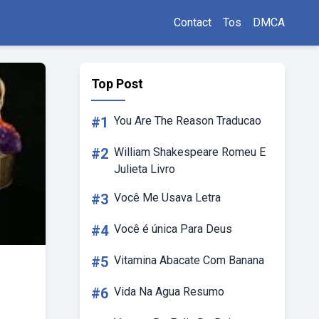
Contact
Tos
DMCA
Top Post
#1
You Are The Reason Traducao
#2
William Shakespeare Romeu E
Julieta Livro
#3
Você Me Usava Letra
#4
Você é única Para Deus
#5
Vitamina Abacate Com Banana
#6
Vida Na Agua Resumo