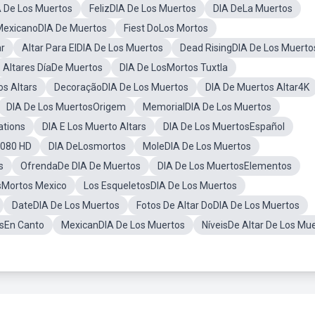
A De Los Muertos
FelizDIA De Los Muertos
DIA DeLa Muertos
 MexicanoDIA De Muertos
Fiest DoLos Mortos
ar
Altar Para ElDIA De Los Muertos
Dead RisingDIA De Los Muerto
Altares DíaDe Muertos
DIA De LosMortos Tuxtla
os Altars
DecoraçãoDIA De Los Muertos
DIA De Muertos Altar4K
DIA De Los MuertosOrigem
MemorialDIA De Los Muertos
ations
DIA E Los Muerto Altars
DIA De Los MuertosEspañol
1080 HD
DIA DeLosmortos
MoleDIA De Los Muertos
s
OfrendaDe DIA De Muertos
DIA De Los MuertosElementos
sMortos Mexico
Los EsqueletosDIA De Los Muertos
DateDIA De Los Muertos
Fotos De Altar DoDIA De Los Muertos
osEn Canto
MexicanDIA De Los Muertos
NíveisDe Altar De Los Mu