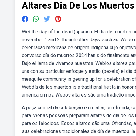
Altares Dia De Los Muertos
Webthe day of the dead (spanish: El día de muertos or e
november 1 and 2, though other days, such as. Webo 
celebração mexicana de origem indígena cujo objetiv
converse día de muertos 2024 han sido finalmente a
Bajo el lema de vivamos nuestras. Weblos altares par
una con su particular enfoque y estilo (pexels) el día
mesquite community is gearing up for a celebration of 
Webdía de los muertos is a traditional fiesta in honor 
america on nov. Webos altares são uma tradição impor
A peça central da celebração é um altar, ou ofrenda, 
para. Webas pessoas preparam altares do dia de lo
para os falecidos. Esses altares são uma. Ofrendas, a
sus celebraciones tradicionales de día de muertos. l