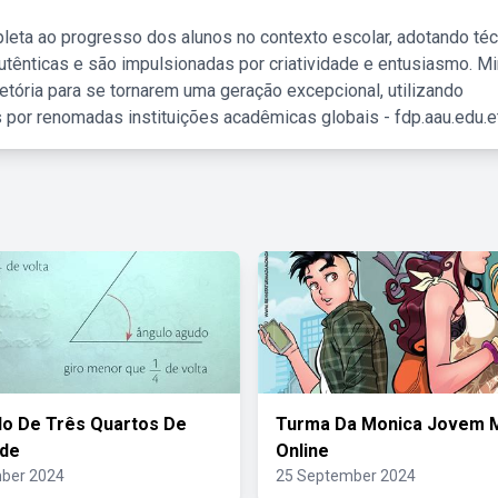
leta ao progresso dos alunos no contexto escolar, adotando té
tênticas e são impulsionadas por criatividade e entusiasmo. M
etória para se tornarem uma geração excepcional, utilizando
 por renomadas instituições acadêmicas globais - fdp.aau.edu.et
o De Três Quartos De
Turma Da Monica Jovem 
ede
Online
ber 2024
25 September 2024