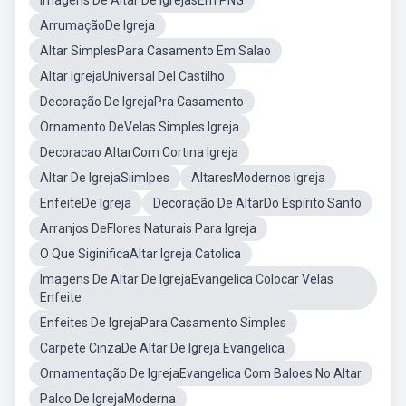
Imagens De Altar De IgrejasEm PNG
ArrumaçãoDe Igreja
Altar SimplesPara Casamento Em Salao
Altar IgrejaUniversal Del Castilho
Decoração De IgrejaPra Casamento
Ornamento DeVelas Simples Igreja
Decoracao AltarCom Cortina Igreja
Altar De IgrejaSiimlpes
AltaresModernos Igreja
EnfeiteDe Igreja
Decoração De AltarDo Espírito Santo
Arranjos DeFlores Naturais Para Igreja
O Que SiginificaAltar Igreja Catolica
Imagens De Altar De IgrejaEvangelica Colocar Velas
Enfeite
Enfeites De IgrejaPara Casamento Simples
Carpete CinzaDe Altar De Igreja Evangelica
Ornamentação De IgrejaEvangelica Com Baloes No Altar
Palco De IgrejaModerna