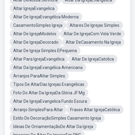
Altar DeNossa Senhora
Altar Da IgrejaEvangélica
Altar IgrejaEvangelica
Altar De IgrejaEvangélica Moderna
CasamentoSimples Igreja
Altares De Igrejas Simples
Altar De IgrejaModelos
Altar De IgrejaCom Vela Verde
Altar De IgrejaDecorado
Altar DeCasamento Na Igreja
Altar De Igreja Simples EPequena
Altar Para IgrejaEvangélica
Altar De IgrejaCatolica
Altar Da IgrejaEvangélica Americana
Arranjos ParaAltar Simples
Tipos De AltarDas Igrejas Evangélicas
Foto Do Altar Da IgrejaDa Glória JF Mg
Altar De IgrejaEvangelica Fundo Escura
Arranjo SimplesPara Altar
Frases Altar IgrejaCatólica
Estilo De DecoraçãoSimples Casamento Igreja
Ideias De OrnamentaçãoDe Altar Da Igreja