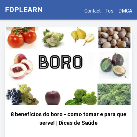
FDPLEARN
Contact
Tos
DMCA
8 benefícios do boro - como tomar e para que
serve! | Dicas de Saúde