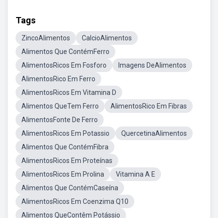
Tags
ZincoAlimentos
CalcioAlimentos
Alimentos Que ContémFerro
AlimentosRicos Em Fosforo
Imagens DeAlimentos
AlimentosRico Em Ferro
AlimentosRicos Em Vitamina D
Alimentos QueTem Ferro
AlimentosRico Em Fibras
AlimentosFonte De Ferro
AlimentosRicos Em Potassio
QuercetinaAlimentos
Alimentos Que ContémFibra
AlimentosRicos Em Proteínas
AlimentosRicos Em Prolina
Vitamina A E
Alimentos Que ContémCaseína
AlimentosRicos Em Coenzima Q10
Alimentos QueContêm Potássio