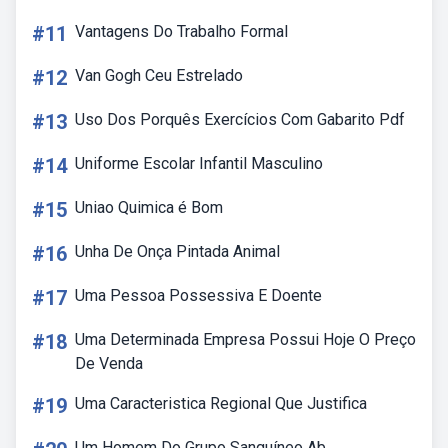
#11
Vantagens Do Trabalho Formal
#12
Van Gogh Ceu Estrelado
#13
Uso Dos Porquês Exercícios Com Gabarito Pdf
#14
Uniforme Escolar Infantil Masculino
#15
Uniao Quimica é Bom
#16
Unha De Onça Pintada Animal
#17
Uma Pessoa Possessiva E Doente
#18
Uma Determinada Empresa Possui Hoje O Preço
De Venda
#19
Uma Caracteristica Regional Que Justifica
Um Homem Do Grupo Sanguíneo Ab