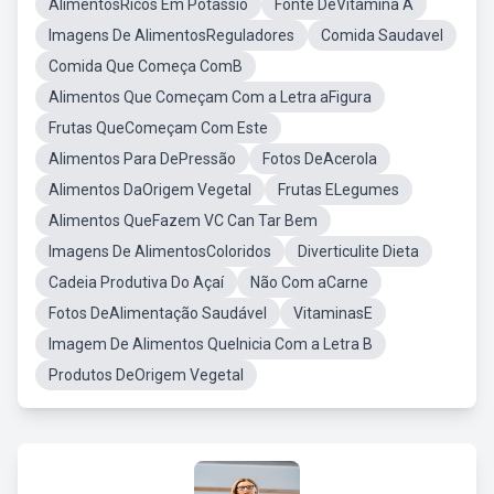
AlimentosRicos Em Potassio
Fonte DeVitamina A
Imagens De AlimentosReguladores
Comida Saudavel
Comida Que Começa ComB
Alimentos Que Começam Com a Letra aFigura
Frutas QueComeçam Com Este
Alimentos Para DePressão
Fotos DeAcerola
Alimentos DaOrigem Vegetal
Frutas ELegumes
Alimentos QueFazem VC Can Tar Bem
Imagens De AlimentosColoridos
Diverticulite Dieta
Cadeia Produtiva Do Açaí
Não Com aCarne
Fotos DeAlimentação Saudável
VitaminasE
Imagem De Alimentos QueInicia Com a Letra B
Produtos DeOrigem Vegetal