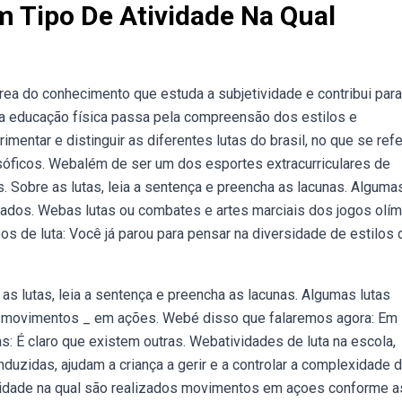
Tipo De Atividade Na Qual
área do conhecimento que estuda a subjetividade e contribui para
na educação física passa pela compreensão dos estilos e
imentar e distinguir as diferentes lutas do brasil, no que se ref
losóficos. Webalém de ser um dos esportes extracurriculares de
. Sobre as lutas, leia a sentença e preencha as lacunas. Alguma
izados. Webas lutas ou combates e artes marciais dos jogos olí
pos de luta: Você já parou para pensar na diversidade de estilos 
s lutas, leia a sentença e preencha as lacunas. Algumas lutas
s movimentos _ em ações. Webé disso que falaremos agora: Em
tas: É claro que existem outras. Webatividades de luta na escola,
zidas, ajudam a criança a gerir e a controlar a complexidade 
vidade na qual são realizados movimentos em açoes conforme a