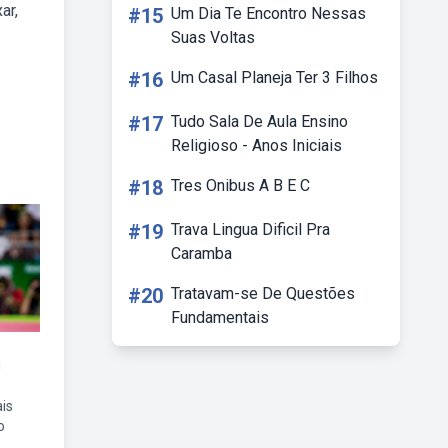
ar,
#15
Um Dia Te Encontro Nessas
Suas Voltas
#16
Um Casal Planeja Ter 3 Filhos
#17
Tudo Sala De Aula Ensino
Religioso - Anos Iniciais
#18
Tres Onibus A B E C
#19
Trava Lingua Dificil Pra
Caramba
#20
Tratavam-se De Questões
Fundamentais
u
is
o