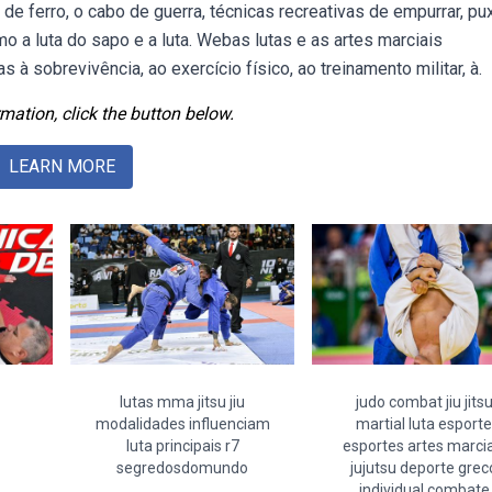
e ferro, o cabo de guerra, técnicas recreativas de empurrar, pux
mo a luta do sapo e a luta. Webas lutas e as artes marciais
 à sobrevivência, ao exercício físico, ao treinamento militar, à.
mation, click the button below.
LEARN MORE
lutas mma jitsu jiu
judo combat jiu jits
modalidades influenciam
martial luta esporte
luta principais r7
esportes artes marcia
segredosdomundo
jujutsu deporte grec
individual combate