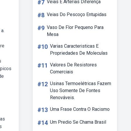
#7
Veias E Arterias Diferença
#8
Veias Do Pescoço Entupidas
#9
Vaso De Flor Pequeno Para
 a.
Mesa
ere
#10
Varias Caracteristicas E
Propriedades De Moleculas
s
#11
Valores De Resistores
mpicos
Comerciais
de
#12
Usinas Termoelétricas Fazem
Uso Somente De Fontes
Renováveis.
#13
Uma Frase Contra O Racismo
das
#14
Um Predio Se Chama Brasil
s