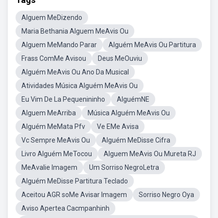
Alguem MeDizendo
Maria Bethania Alguem MeAvis Ou
Alguem MeMando Parar
Alguém MeAvis Ou Partitura
Frass ComMe Avisou
Deus MeOuviu
Alguém MeAvis Ou Ano Da Musical
Atividades Música Alguém MeAvis Ou
Eu Vim De La Pequenininho
AlguémNE
Alguem MeArriba
Música Alguém MeAvis Ou
Alguém MeMata Pfv
Ve EMe Avisa
Vc Sempre MeAvis Ou
Alguém MeDisse Cifra
Livro Alguém MeTocou
Alguem MeAvis Ou Mureta RJ
MeAvalie Imagem
Um Sorriso NegroLetra
Alguém MeDisse Partitura Teclado
Aceitou AGR soMe Avisar Imagem
Sorriso Negro Oya
Aviso Apertea Cacmpanhinh