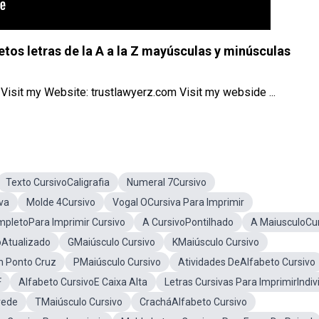
betos letras de la A a la Z mayúsculas y minúsculas
isit my Website: trustlawyerz.com Visit my webside ...
Texto CursivoCaligrafia
Numeral 7Cursivo
va
Molde 4Cursivo
Vogal OCursiva Para Imprimir
mpletoPara Imprimir Cursivo
A CursivoPontilhado
A MaiusculoCu
oAtualizado
GMaiúsculo Cursivo
KMaiúsculo Cursivo
m Ponto Cruz
PMaiúsculo Cursivo
Atividades DeAlfabeto Cursivo
F
Alfabeto CursivoE Caixa Alta
Letras Cursivas Para ImprimirIndiv
rede
TMaiúsculo Cursivo
CracháAlfabeto Cursivo