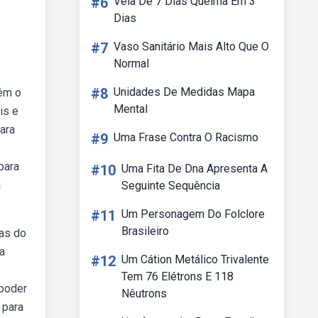
#6
Vela De 7 Dias Queima Em 3
Dias
#7
Vaso Sanitário Mais Alto Que O
Normal
#8
Unidades De Medidas Mapa
têm o
Mental
is e
ara
#9
Uma Frase Contra O Racismo
para
#10
Uma Fita De Dna Apresenta A
a
Seguinte Sequência
#11
Um Personagem Do Folclore
Brasileiro
ras do
a
#12
Um Cátion Metálico Trivalente
Tem 76 Elétrons E 118
 poder
Nêutrons
 para