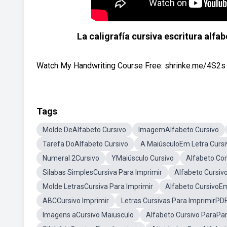
La caligrafía cursiva escritura alfa
Watch My Handwriting Course Free: shrinke.me/4S2s V
Tags
Molde DeAlfabeto Cursivo
ImagemAlfabeto Cursivo
Tarefa DoAlfabeto Cursivo
A MaiúsculoEm Letra Cursi
Numeral 2Cursivo
YMaiúsculo Cursivo
Alfabeto Co
Silabas SimplesCursiva Para Imprimir
Alfabeto Cursiv
Molde LetrasCursiva Para Imprimir
Alfabeto CursivoE
ABCCursivo Imprimir
Letras Cursivas Para ImprimirPD
Imagens aCursivo Maiusculo
Alfabeto Cursivo ParaPa