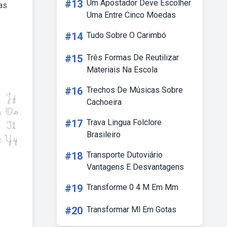
#13
Um Apostador Deve Escolher
vas
Uma Entre Cinco Moedas
#14
Tudo Sobre O Carimbó
#15
Três Formas De Reutilizar
Materiais Na Escola
#16
Trechos De Músicas Sobre
Cachoeira
#17
Trava Lingua Folclore
Brasileiro
#18
Transporte Dutoviário
Vantagens E Desvantagens
#19
Transforme 0 4 M Em Mm
#20
Transformar Ml Em Gotas