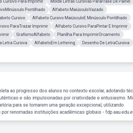
 Cursivo Para Imprimir
Molde Letras Cursivas ParaFrase De Painel
ivoMinúsculo Pontilhado
Alfabeto MaiúsculoVazado
abeto Cursivo
Alfabeto Cursivo MaiúsculoE Minúsculo Pontilhado
rsivo ParaTrazar Imprimir
Alfabeto Cursivo ParaPintar E Imprimir
rimir
GrafismoAlfabeto
Planilha Para ImprimirOrcamento
a Letra Cursiva
AlfabetoEm Lettering
Desenho De LetraCursiva
leta ao progresso dos alunos no contexto escolar, adotando té
tênticas e são impulsionadas por criatividade e entusiasmo. M
etória para se tornarem uma geração excepcional, utilizando
 por renomadas instituições acadêmicas globais - fdp.aau.edu.et