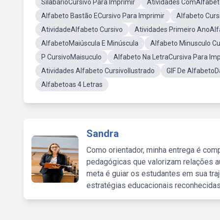
SilabárioCursivo Para Imprimir
Atividades ComAlfabeto
Alfabeto Bastão ECursivo Para Imprimir
Alfabeto Curs
AtividadeAlfabeto Cursivo
Atividades Primeiro AnoAlf
AlfabetoMaiúscula E Minúscula
Alfabeto Minusculo Cu
P CursivoMaisuculo
Alfabeto Na LetraCursiva Para Imp
Atividades Alfabeto CursivoIlustrado
GIF De AlfabetoD
Alfabetoas 4 Letras
Sandra
Como orientador, minha entrega é comp
pedagógicas que valorizam relações au
meta é guiar os estudantes em sua traj
estratégias educacionais reconhecidas