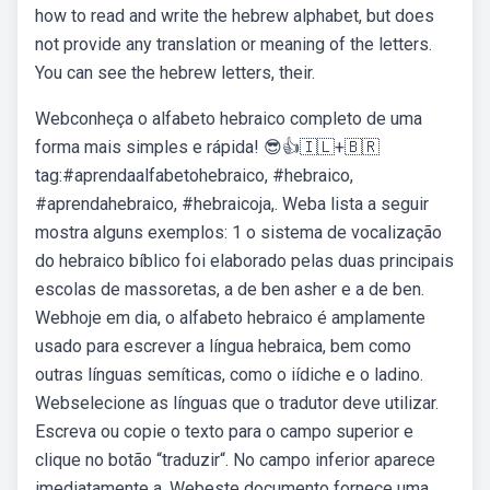
how to read and write the hebrew alphabet, but does
not provide any translation or meaning of the letters.
You can see the hebrew letters, their.
Webconheça o alfabeto hebraico completo de uma
forma mais simples e rápida! 😎👍🇮🇱+🇧🇷
tag:#aprendaalfabetohebraico, #hebraico,
#aprendahebraico, #hebraicoja,. Weba lista a seguir
mostra alguns exemplos: 1 o sistema de vocalização
do hebraico bíblico foi elaborado pelas duas principais
escolas de massoretas, a de ben asher e a de ben.
Webhoje em dia, o alfabeto hebraico é amplamente
usado para escrever a língua hebraica, bem como
outras línguas semíticas, como o iídiche e o ladino.
Webselecione as línguas que o tradutor deve utilizar.
Escreva ou copie o texto para o campo superior e
clique no botão “traduzir“. No campo inferior aparece
imediatamente a. Webeste documento fornece uma