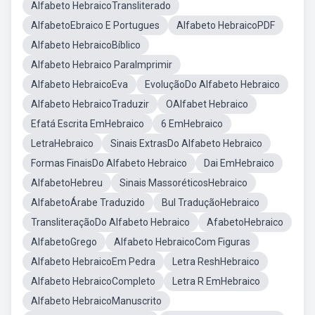
Alfabeto HebraicoTransliterado
AlfabetoEbraico E Portugues
Alfabeto HebraicoPDF
Alfabeto HebraicoBíblico
Alfabeto Hebraico ParaImprimir
Alfabeto HebraicoEva
EvoluçãoDo Alfabeto Hebraico
Alfabeto HebraicoTraduzir
OAlfabet Hebraico
Efatá Escrita EmHebraico
6 EmHebraico
LetraHebraico
Sinais ExtrasDo Alfabeto Hebraico
Formas FinaisDo Alfabeto Hebraico
Dai EmHebraico
AlfabetoHebreu
Sinais MassoréticosHebraico
AlfabetoÁrabe Traduzido
Bul TraduçãoHebraico
TransliteraçãoDo Alfabeto Hebraico
AfabetoHebraico
AlfabetoGrego
Alfabeto HebraicoCom Figuras
Alfabeto HebraicoEm Pedra
Letra ReshHebraico
Alfabeto HebraicoCompleto
Letra R EmHebraico
Alfabeto HebraicoManuscrito