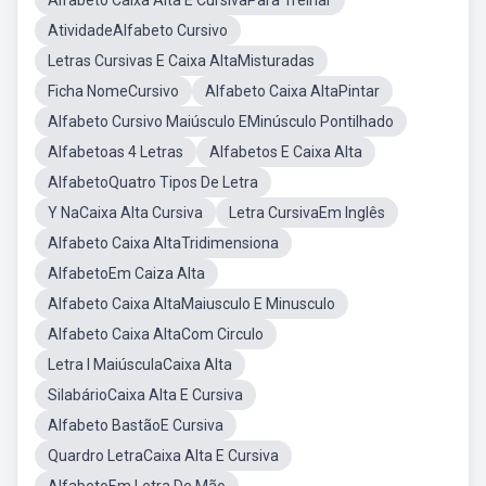
Alfabeto Caixa Alta E CursivaPara Treinar
AtividadeAlfabeto Cursivo
Letras Cursivas E Caixa AltaMisturadas
Ficha NomeCursivo
Alfabeto Caixa AltaPintar
Alfabeto Cursivo Maiúsculo EMinúsculo Pontilhado
Alfabetoas 4 Letras
Alfabetos E Caixa Alta
AlfabetoQuatro Tipos De Letra
Y NaCaixa Alta Cursiva
Letra CursivaEm Inglês
Alfabeto Caixa AltaTridimensiona
AlfabetoEm Caiza Alta
Alfabeto Caixa AltaMaiusculo E Minusculo
Alfabeto Caixa AltaCom Circulo
Letra I MaiúsculaCaixa Alta
SilabárioCaixa Alta E Cursiva
Alfabeto BastãoE Cursiva
Quardro LetraCaixa Alta E Cursiva