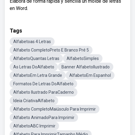
Elabora de forma rápida y sencilla un molde de letras
en Word.
Tags
Alfabetoas 4 Letras
Alfabeto CompletoPreto E Branco Pré 5
AlfabetoQuantas Letras
AlfabetoSimples
As Letras DoAlfabeto
Banner AlfabetoIlustrado
AlfabetoEm Letra Grande
AlfabetoEm Espanhol
Formatos De Letras DoAlfabeto
Alfabeto Ilustrado ParaCaderno
Ideia CriativaAlfabeto
Alfabeto CompletoMaiúsculo Para Imprimir
Alfabeto AnimadoPara Imprimir
AlfabetoABC Imprimir
Alfabeto Para ImprimirTamanho Médio