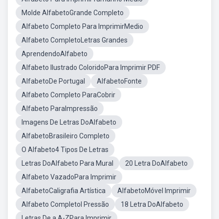
Molde AlfabetoGrande Completo
Alfabeto Completo Para ImprimirMedio
Alfabeto CompletoLetras Grandes
AprendendoAlfabeto
Alfabeto Ilustrado ColoridoPara Imprimir PDF
AlfabetoDe Portugal
AlfabetoFonte
Alfabeto Completo ParaCobrir
Alfabeto ParaImpressão
Imagens De Letras DoAlfabeto
AlfabetoBrasileiro Completo
O Alfabeto4 Tipos De Letras
Letras DoAlfabeto Para Mural
20 Letra DoAlfabeto
Alfabeto VazadoPara Imprimir
AlfabetoCaligrafia Artística
AlfabetoMóvel Imprimir
Alfabeto CompletoI Pressão
18 Letra DoAlfabeto
Letras De a A-ZPara Imprimir