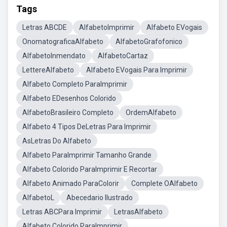
Tags
Letras ABCDE
AlfabetoImprimir
Alfabeto EVogais
OnomatograficaAlfabeto
AlfabetoGrafofonico
AlfabetoInmendato
AlfabetoCartaz
LettereAlfabeto
Alfabeto EVogais Para Imprimir
Alfabeto Completo ParaImprimir
Alfabeto EDesenhos Colorido
AlfabetoBrasileiro Completo
OrdemAlfabeto
Alfabeto 4 Tipos DeLetras Para Imprimir
AsLetras Do Alfabeto
Alfabeto ParaImprimir Tamanho Grande
Alfabeto Colorido ParaImprimir E Recortar
Alfabeto Animado ParaColorir
Complete OAlfabeto
AlfabetoL
Abecedario Ilustrado
Letras ABCPara Imprimir
LetrasAlfabeto
Alfabeto Colorido ParaImprimir