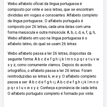
Webo alfabeto oficial da língua portuguesa é
composto por vinte e seis letras, que se encontram
divididas em vogais e consoantes. Alfabeto completo
da língua portuguesa:. O alfabeto português é
composto por 26 letras, cada uma delas com uma
forma maiúscula e outra minúscula: A, b, c, d, e, f, g, h,.
Webo alfabeto em uso na língua portuguesa é o
alfabeto latino, do qual se usam 26 letras:
Webo alfabeto passa a ter 26 letras, dispostas da
seguinte forma: A b c d e f g h i j k l m n o p q r s t u v w
x y z, como comumente víamos. Depois do acordo
ortográfico, o alfabeto passa a ter 26 letras. Foram
reintroduzidas as letras k, w e y. O alfabeto completo
passa a ser: A b c d e f g h i j. A b c d e f g h i j k l m n o
p q r s t u v w x y z. Conheça a pronúncia de cada letra.
O alfabeto português completo é formado por vinte.