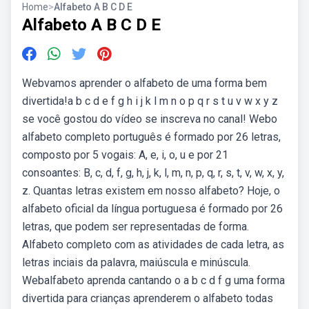
Home
>
Alfabeto A B C D E
Alfabeto A B C D E
Webvamos aprender o alfabeto de uma forma bem
divertida!a b c d e f g h i j k l m n o p q r s t u v w x y z
se você gostou do vídeo se inscreva no canal! Webo
alfabeto completo português é formado por 26 letras,
composto por 5 vogais: A, e, i, o, u e por 21
consoantes: B, c, d, f, g, h, j, k, l, m, n, p, q, r, s, t, v, w, x, y,
z. Quantas letras existem em nosso alfabeto? Hoje, o
alfabeto oficial da língua portuguesa é formado por 26
letras, que podem ser representadas de forma.
Alfabeto completo com as atividades de cada letra, as
letras inciais da palavra, maiúscula e minúscula.
Webalfabeto aprenda cantando o a b c d f g uma forma
divertida para crianças aprenderem o alfabeto todas