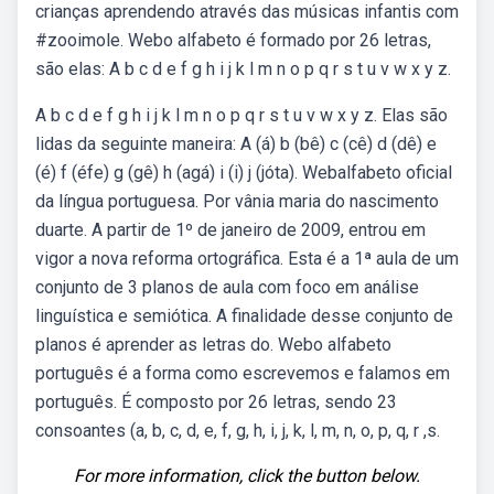
crianças aprendendo através das músicas infantis com
#zooimole. Webo alfabeto é formado por 26 letras,
são elas: A b c d e f g h i j k l m n o p q r s t u v w x y z.
A b c d e f g h i j k l m n o p q r s t u v w x y z. Elas são
lidas da seguinte maneira: A (á) b (bê) c (cê) d (dê) e
(é) f (éfe) g (gê) h (agá) i (i) j (jóta). Webalfabeto oficial
da língua portuguesa. Por vânia maria do nascimento
duarte. A partir de 1º de janeiro de 2009, entrou em
vigor a nova reforma ortográfica. Esta é a 1ª aula de um
conjunto de 3 planos de aula com foco em análise
linguística e semiótica. A finalidade desse conjunto de
planos é aprender as letras do. Webo alfabeto
português é a forma como escrevemos e falamos em
português. É composto por 26 letras, sendo 23
consoantes (a, b, c, d, e, f, g, h, i, j, k, l, m, n, o, p, q, r ,s.
For more information, click the button below.