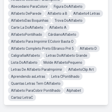
Abecedario ParaColorir
Figura DoAlfabeto
Alfabeto DeParede
Alfabeto a B
Alfabeto4 Letras
AlfabetoDas Boquinhas
Trova DoAlfabeto
Carte La DoAlfabeto
Alfabeto A
AlfabetoPontilhado
CárdianoAlfabeto
Alfabeto Para Imprimir EColorir Basta O
Alfabeto Completo Preto EBranco Pré 5
Alfabeto D
CaligrafiaAlfabeto
Letras DoAlfabeto Grande
Lista DoAlfabeto
Molde AlfabetoPequeno
Letras De Alfabeto ParaImprimir
AlfabetoClip Art
Aprendendo asLetras
Letra CPontilhado
Quantas Letras Tem OAlfabeto
Alfabeto ParaCobrir Pontilhado
Alphabet
Cartaz LetraC