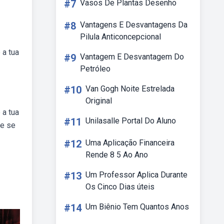
#7
Vasos De Plantas Desenho
#8
Vantagens E Desvantagens Da
Pilula Anticoncepcional
 a tua
#9
Vantagem E Desvantagem Do
Petróleo
#10
Van Gogh Noite Estrelada
Original
 a tua
#11
Unilasalle Portal Do Aluno
ue se
#12
Uma Aplicação Financeira
Rende 8 5 Ao Ano
#13
Um Professor Aplica Durante
Os Cinco Dias úteis
#14
Um Biênio Tem Quantos Anos