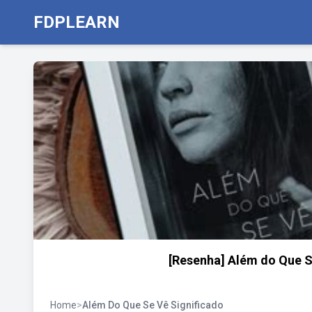
FDPLEARN
[Resenha] Além do Que Se
Home
>
Além Do Que Se Vê Significado