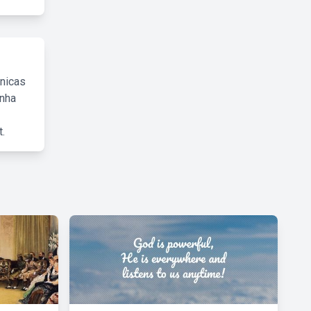
cnicas
inha
.