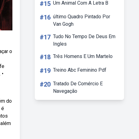
#15
Um Animal Com A Letra B
#16
último Quadro Pintado Por
Van Gogh
#17
Tudo No Tempo De Deus Em
Ingles
açar o
#18
Três Homens E Um Martelo
fe
#19
Treino Abc Feminino Pdf
 •
#20
Tratado De Comércio E
Navegação
lém do
 é
ntos
 além