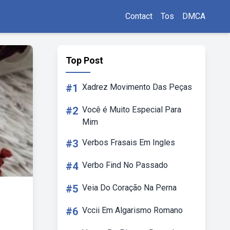
Contact
Tos
DMCA
Top Post
#1
Xadrez Movimento Das Peças
#2
Você é Muito Especial Para
Mim
#3
Verbos Frasais Em Ingles
#4
Verbo Find No Passado
#5
Veia Do Coração Na Perna
#6
Vccii Em Algarismo Romano