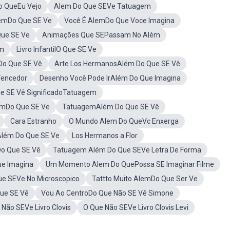
o QueEu Vejo
Alem Do Que SEVe Tatuagem
lemDo Que SE Ve
Você É AlemDo Que Voce Imagina
ue SE Ve
Animações Que SEPassam No Além
um
Livro InfantilO Que SE Ve
Do Que SE Vê
Arte Los HermanosAlém Do Que SE Vê
encedor
Desenho Você Pode IrAlém Do Que Imagina
e SE Vê SignificadoTatuagem
emDo Que SE Ve
TatuagemAlém Do Que SE Vê
Cara Estranho
O Mundo Alem Do QueVc Enxerga
sAlém Do Que SE Ve
Los Hermanos a Flor
Do Que SE Vê
Tatuagem Além Do Que SEVe Letra De Forma
ue Imagina
Um Momento Alem Do QuePossa SE Imaginar Filme
ue SEVe No Microscopico
Tattto Muito AlemDo Que Ser Ve
ue SE Vê
Vou Ao CentroDo Que Não SE Vê Simone
 Não SEVe Livro Clovis
O Que Não SEVe Livro Clovis Levi