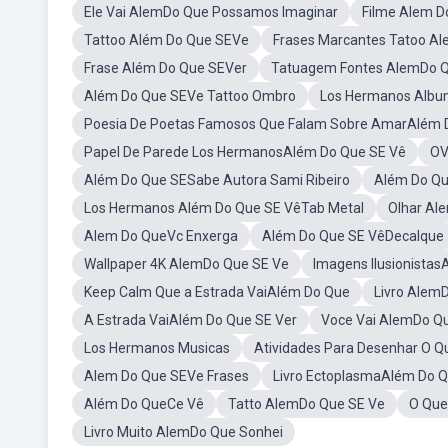
Ele Vai AlemDo Que Possamos Imaginar
Filme Alem D
Tattoo Além Do Que SEVe
Frases Marcantes Tatoo A
Frase Além Do Que SEVer
Tatuagem Fontes AlemDo Q
Além Do Que SEVe Tattoo Ombro
Los Hermanos Alb
Poesia De Poetas Famosos Que Falam Sobre AmarAlém 
Papel De Parede Los HermanosAlém Do Que SE Vê
OV
Além Do Que SESabe Autora Sami Ribeiro
Além Do Qu
Los Hermanos Além Do Que SE VêTab Metal
Olhar Al
Alem Do QueVc Enxerga
Além Do Que SE VêDecalque
Wallpaper 4K AlemDo Que SE Ve
Imagens Ilusionista
Keep Calm Que a Estrada VaiAlém Do Que
Livro Alem
A Estrada VaiAlém Do Que SE Ver
Voce Vai AlemDo Q
Los Hermanos Musicas
Atividades Para Desenhar O Q
Alem Do Que SEVe Frases
Livro EctoplasmaAlém Do Q
Além Do QueCe Vê
Tatto AlemDo Que SE Ve
O Que
Livro Muito AlemDo Que Sonhei