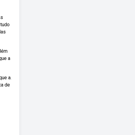
as
 tudo
das
além
que a
que a.
xa de