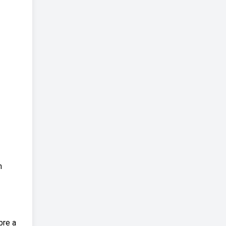
m
bre a