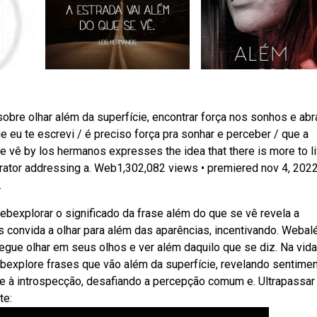
re olhar além da superfície, encontrar força nos sonhos e abr
e eu te escrevi / é preciso força pra sonhar e perceber / que a
 vê by los hermanos expresses the idea that there is more to li
rator addressing a. Web1,302,082 views • premiered nov 4, 2022
.
ebexplorar o significado da frase além do que se vê revela a
s convida a olhar para além das aparências, incentivando. Weba
egue olhar em seus olhos e ver além daquilo que se diz. Na vida
ebexplore frases que vão além da superfície, revelando sentime
te à introspecção, desafiando a percepção comum e. Ultrapassar
te: