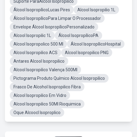
Suporte ParaÁlcool Isopropílico
Álcool IsopropílicoLucas Pires
Alcool Isopropilio 1L
Álcool IsopropílicoPara Limpar O Processador
Envelope Álcool IsopropílicoPersonalizado
Alcool Isopropilic 1L
Álcool IsopropílicoPA
Alcool Isopropolico 500 Ml
Álcool IsopropílicoHospital
Alcool Isopropilico ACS
Alcool Isopropilico PNG
Antares Alcool Isopropilico
Alcool Isopropilico Valença 500Ml
Pictograma Produto Químico Alcool Isopropilico
Frasco De Alcohol Isopropilico Fibra
Alcool Isopropilico Em Vidro
Alcool Isopropilico 50Ml Rioquimica
Oque Alcoocl Isoproplico