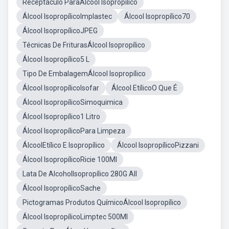
Receptáculo ParaÁlcool Isopropílico
Álcool IsopropílicoImplastec
Álcool Isopropílico70
Álcool IsopropílicoJPEG
Técnicas De FriturasÁlcool Isopropílico
Álcool Isopropílico5 L
Tipo De EmbalagemÁlcool Isopropílico
Álcool IsopropílicoIsofar
Álcool EtílicoO Que É
Álcool IsopropílicoSimoquimica
Álcool Isopropílico1 Litro
Álcool IsopropílicoPara Limpeza
ÁlcoolEtílico E Isopropílico
Álcool IsopropílicoPizzani
Álcool IsopropílicoRicie 100Ml
Lata De AlcoholIsopropílico 280G All
Álcool IsopropílicoSache
Pictogramas Produtos QuímicoÁlcool Isopropílico
Álcool IsopropílicoLimptec 500Ml