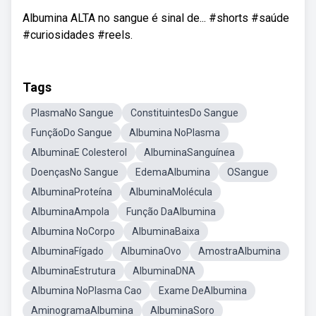
Albumina ALTA no sangue é sinal de... #shorts #saúde
#curiosidades #reels.
Tags
PlasmaNo Sangue
ConstituintesDo Sangue
FunçãoDo Sangue
Albumina NoPlasma
AlbuminaE Colesterol
AlbuminaSanguínea
DoençasNo Sangue
EdemaAlbumina
OSangue
AlbuminaProteína
AlbuminaMolécula
AlbuminaAmpola
Função DaAlbumina
Albumina NoCorpo
AlbuminaBaixa
AlbuminaFígado
AlbuminaOvo
AmostraAlbumina
AlbuminaEstrutura
AlbuminaDNA
Albumina NoPlasma Cao
Exame DeAlbumina
AminogramaAlbumina
AlbuminaSoro