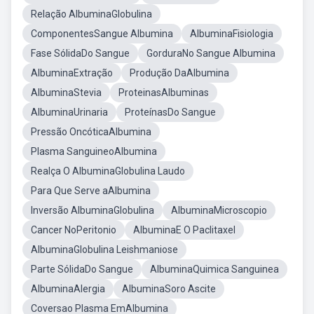
Relação AlbuminaGlobulina
ComponentesSangue Albumina
AlbuminaFisiologia
Fase SólidaDo Sangue
GorduraNo Sangue Albumina
AlbuminaExtração
Produção DaAlbumina
AlbuminaStevia
ProteinasAlbuminas
AlbuminaUrinaria
ProteínasDo Sangue
Pressão OncóticaAlbumina
Plasma SanguineoAlbumina
Realça O AlbuminaGlobulina Laudo
Para Que Serve aAlbumina
Inversão AlbuminaGlobulina
AlbuminaMicroscopio
Cancer NoPeritonio
AlbuminaE O Paclitaxel
AlbuminaGlobulina Leishmaniose
Parte SólidaDo Sangue
AlbuminaQuimica Sanguinea
AlbuminaAlergia
AlbuminaSoro Ascite
Coversao Plasma EmAlbumina