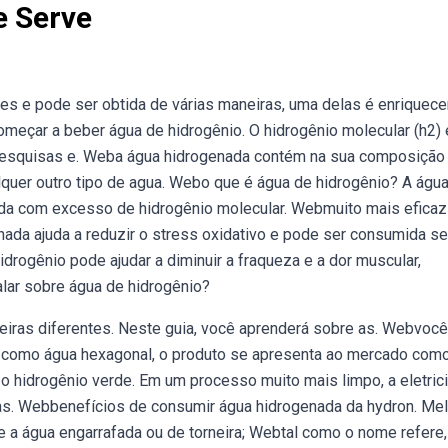
e Serve
s e pode ser obtida de várias maneiras, uma delas é enriquece
meçar a beber água de hidrogênio. O hidrogênio molecular (h2)
s pesquisas e. Weba água hidrogenada contém na sua composição
lquer outro tipo de agua. Webo que é água de hidrogênio? A águ
dida com excesso de hidrogênio molecular. Webmuito mais eficaz
nada ajuda a reduzir o stress oxidativo e pode ser consumida s
idrogênio pode ajudar a diminuir a fraqueza e a dor muscular,
alar sobre água de hidrogênio?
eiras diferentes. Neste guia, você aprenderá sobre as. Webvocê
 como água hexagonal, o produto se apresenta ao mercado como
 hidrogênio verde. Em um processo muito mais limpo, a eletric
as. Webbenefícios de consumir água hidrogenada da hydron. Me
ue a água engarrafada ou de torneira; Webtal como o nome refere,