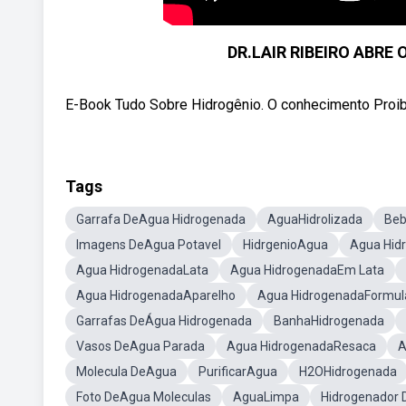
DR.LAIR RIBEIRO ABRE 
E-Book Tudo Sobre Hidrogênio. O conhecimento Proibido
Tags
Garrafa DeAgua Hidrogenada
AguaHidrolizada
Beb
Imagens DeAgua Potavel
HidrgenioAgua
Agua Hid
Agua HidrogenadaLata
Agua HidrogenadaEm Lata
Agua HidrogenadaAparelho
Agua HidrogenadaFormul
Garrafas DeÁgua Hidrogenada
BanhaHidrogenada
Vasos DeAgua Parada
Agua HidrogenadaResaca
A
Molecula DeAgua
PurificarAgua
H2OHidrogenada
Foto DeAgua Moleculas
AguaLimpa
Hidrogenador