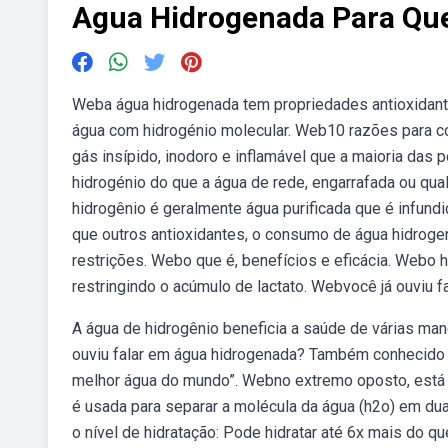
Agua Hidrogenada Para Qu
Weba água hidrogenada tem propriedades antioxidante
água com hidrogénio molecular. Web10 razões para co
gás insípido, inodoro e inflamável que a maioria da
hidrogénio do que a água de rede, engarrafada ou qua
hidrogênio é geralmente água purificada que é infun
que outros antioxidantes, o consumo de água hidroge
restrições. Webo que é, benefícios e eficácia. Webo h
restringindo o acúmulo de lactato. Webvocê já ouviu f
A água de hidrogênio beneficia a saúde de várias man
ouviu falar em água hidrogenada? Também conhecido
melhor água do mundo”. Webno extremo oposto, está o
é usada para separar a molécula da água (h2o) em du
o nível de hidratação: Pode hidratar até 6x mais do q