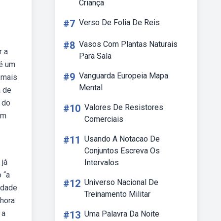
Criança
#7
Verso De Folia De Reis
#8
Vasos Com Plantas Naturais
r a
Para Sala
 é um
#9
Vanguarda Europeia Mapa
 mais
Mental
a de
 do
#10
Valores De Resistores
em
Comerciais
#11
Usando A Notacao De
Conjuntos Escreva Os
 já
Intervalos
 “a
#12
Universo Nacional De
idade
Treinamento Militar
lhora
 a
#13
Uma Palavra Da Noite