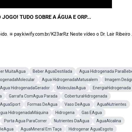
O JOGO! TUDO SOBRE A ÁGUA E ORP...
. ✳️ pay.kiwify.com.br/K23arRz Neste vídeo o Dr. Lair Ribeiro ..
er MuitaAgua
Beber AguaDestilada
Agua Hidrogenada ParaBeb
rogenadaMolecular
Agua HidrogenadaMatusalem
Imagem Deág
Agua HidrogenadaGerador
MoleculasAgua
EnergiaHidrogenada
a
Garrafa ComAgua Parada
CoberturaHidrogenada
AguaSport
Formas DeAgua
Vaso DeAgua
AguaNutrientes
gua HidrogenadaMáquina
Hidrogena
Gas EAgua
Porta Agua ParaCorrer
Nutrientes DaAgua
AguaAlcalina
 DeAgua
AguaMineral Em Taça
Hidrogenar AguaEsgoto