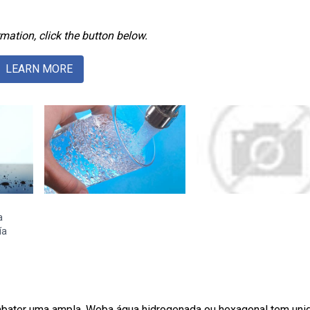
mation, click the button below.
LEARN MORE
a
ía
combater uma ampla. Weba água hidrogenada ou hexagonal tem un