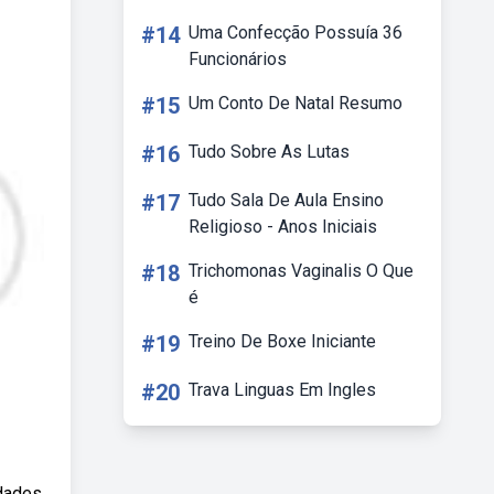
#14
Uma Confecção Possuía 36
Funcionários
#15
Um Conto De Natal Resumo
#16
Tudo Sobre As Lutas
#17
Tudo Sala De Aula Ensino
Religioso - Anos Iniciais
#18
Trichomonas Vaginalis O Que
é
#19
Treino De Boxe Iniciante
#20
Trava Linguas Em Ingles
idades