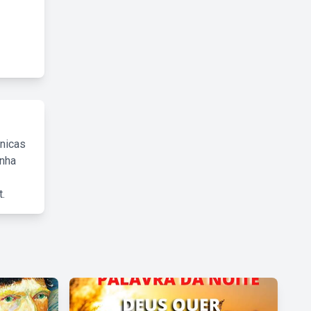
cnicas
inha
.