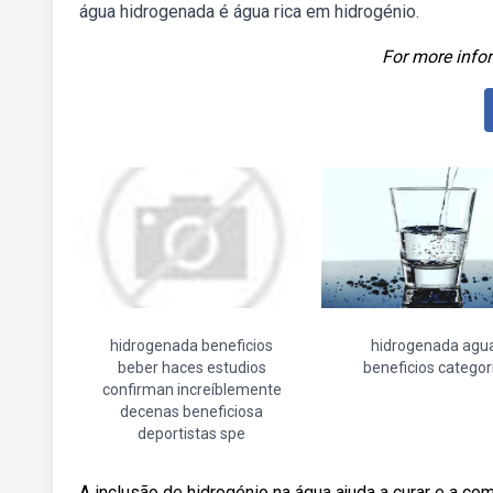
água hidrogenada é água rica em hidrogénio.
For more infor
hidrogenada beneficios
hidrogenada agu
beber haces estudios
beneficios categor
confirman increíblemente
decenas beneficiosa
deportistas spe
A inclusão de hidrogénio na água ajuda a curar e a 