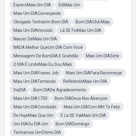
EsperoMais Um DIA
SóMais Um
Mais Um DIAComeçando
Obrigado TenhaUm Bom DIA
Bom DIAChá Mais
Mais Um DIAVencido
Lá SE FoiMais Um DIA
Nascer DeMais Um DIA
NADA Melhor QueUm DIA Com Você
Mensagem De BomDIA E Gratidão
Mais Um DIASete
O DIA É LindoMais Eu Sou Mais
Mais Um DIAFrases Job
Mais Um DIAPara Recomeçar
Mais Um DIATentando
RefletindoMais Um DIA
VaiDIA
Bom DIADe Agradecimento
Mais Um DIA1750
Bom DIADeus Nos Abençoe
Mais Um DIAConcluído
Mais Um DIACom MH Te Feliz
De HojeMais Que Um
E La SE VaiMais Um DIA
Um DIAOu DIA Um
Bom DIADomingo
Tenhamos UmÓtimo DIA