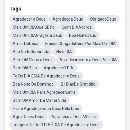
Tags
Agradecer a Deus
Agradeçoa Deus
ObrigadoDeus
Mais Um DIAQue SE Foi
Bom DIAAcorda
Mais Um DIAGraças a Deus
Boa NoiteDeus
Amor DeDeus
Frases ObrigadoDeus Por Mais Um DIA
Boa Noite Iluminada
NovoDIA
Bom DIAGloria a Deus
Agradecimento a DeusPelo DIA
Bom DIABela
AgradecerO DIA
To Do DIA ÉDIA De Agradecer a Deus
Boa Noite De Domingo
21 DiasDe Gratidão
Mais Um DIA Para AgradecerLetra
Bom DIAAmor Da Minha Vida
Frase Agradeçendoa Deus Pela Dias
Agra Decea Deus
Agradeço a DeusMúsica
Imagem To Do O DIA ÉDIA De Agradecer a Deus